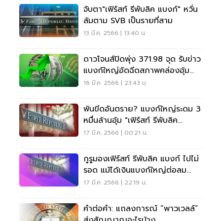
จับตา"เฟิร์สท์ รีพับลิค แบงก์" หวั่น
ล้มตาม SVB เป็นรายที่สาม
13 มี.ค. 2566 | 13:40 น.
ดาวโจนส์ปิดพุ่ง 371.98 จุด รับข่าว
แบงก์ใหญ่อัดฉีดสภาพคล่องอุ้ม
FRB
16 มี.ค. 2566 | 23:43 น.
พ้นขีดอันตราย? แบงก์ใหญ่ระดม 3
หมื่นล้านอุ้ม "เฟิร์สท์ รีพับลิค
แบงก์"
17 มี.ค. 2566 | 00:21 น.
กูรูมองเฟิร์สท์ รีพับลิค แบงก์ ไปไม่
รอด แม้ได้เงินแบงก์ใหญ่ต่อลม
หายใจ
17 มี.ค. 2566 | 22:19 น.
คำต่อคำ: แถลงการณ์ “พาวเวลล์”
ส่งสัญญาณอะไรบ้าง