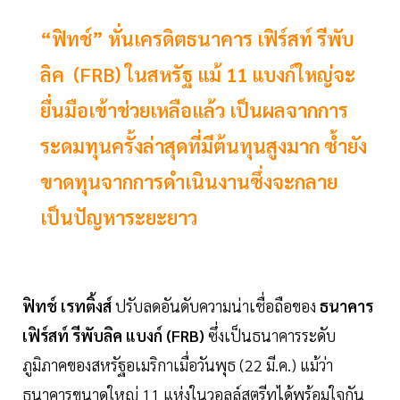
“ฟิทช์” หั่นเครดิตธนาคาร เฟิร์สท์ รีพับ
ลิค (FRB) ในสหรัฐ แม้ 11 แบงก์ใหญ่จะ
ยื่นมือเข้าช่วยเหลือแล้ว เป็นผลจากการ
ระดมทุนครั้งล่าสุดที่มีต้นทุนสูงมาก ซ้ำยัง
ขาดทุนจากการดำเนินงานซึ่งจะกลาย
เป็นปัญหาระยะยาว
ฟิทช์ เรทติ้งส์
ปรับลดอันดับความน่าเชื่อถือของ
ธนาคาร
เฟิร์สท์ รีพับลิค แบงก์ (FRB)
ซึ่งเป็นธนาคารระดับ
ภูมิภาคของสหรัฐอเมริกาเมื่อวันพุธ (22 มี.ค.) แม้ว่า
ธนาคารขนาดใหญ่ 11 แห่งในวอลล์สตรีทได้พร้อมใจกัน