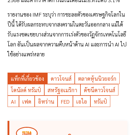
รายงานของ IMF ระบุว่า การชะลอตัวของเศรษฐกิจโลกใน
ปีนี้ ได้รับผลกระทบจากสงครามในตะวันออกกลาง แม้ได้
รับแรงชดเชยบางส่วนจากการเร่งตัวของวัฏจักรเทคโนโลยี
โลก อันเป็นผลจากความคืบหน้าด้าน AI และการนำ AI ไป
ใช้อย่างแพร่หลาย
แท็กที่เกี่ยวข้อง
ดาวโจนส์
ตลาดหุ้นนิวยอร์ก
โดนัลด์ ทรัมป์
สหรัฐอเมริกา
ดัชนีดาวโจนส์
AI
เฟด
อิหร่าน
FED
เอไอ
ทรัมป์