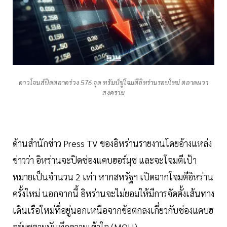
ดาวโจนส์ปิดตลาดร่วง 576 จุด ทรัมป์ขู่โจมตีอิหร่านรอบใหม่ ตลาดผวา
สงคราม
ด้านสำนักข่าว Press TV ของอิหร่านรายงานโดยอ้างแหล่ง
ข่าวว่า อิหร่านจะปิดช่องแคบฮอร์มุซ และจะโจมตีเป้า
หมายเป็นจำนวน 2 เท่า หากสหรัฐฯ เปิดฉากโจมตีอิหร่าน
ครั้งใหม่ นอกจากนี้ อิหร่านจะไม่ยอมให้มีการจัดตั้งเส้นทาง
เดินเรือใหม่ที่อยู่นอกเหนือจากข้อตกลงเกี่ยวกับช่องแคบฮ
อร์มุซตามบันทึกความเข้าใจ (MOU)