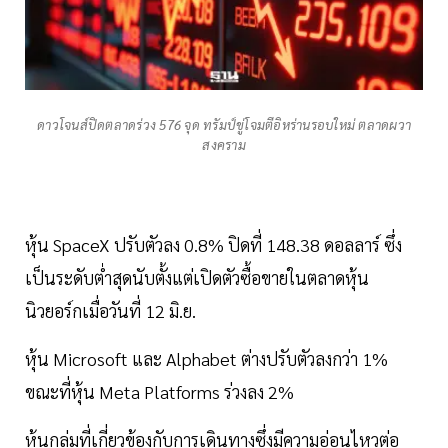
ดาวโจนส์ปิดตลาดร่วง 576 จุด ทรัมป์ขู่โจมตีอิหร่านรอบใหม่ ตลาดผวา
สงคราม
หุ้น SpaceX ปรับตัวลง 0.8% ปิดที่ 148.38 ดอลลาร์ ซึ่ง
เป็นระดับต่ำสุดนับตั้งแต่เปิดตัวซื้อขายในตลาดหุ้น
นิวยอร์กเมื่อวันที่ 12 มิ.ย.
หุ้น Microsoft และ Alphabet ต่างปรับตัวลงกว่า 1%
ขณะที่หุ้น Meta Platforms ร่วงลง 2%
หุ้นกลุ่มที่เกี่ยวข้องกับการเดินทางซึ่งมีความอ่อนไหวต่อ