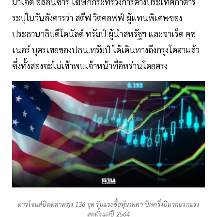
มาเจด อัลอันซารี โฆษกกระทรวงการต่างประเทศกาตาร์
ระบุในวันอังคารว่า สตีฟ วิตคอฟฟ์ ผู้แทนพิเศษของ
ประธานาธิบดีโดนัลด์ ทรัมป์ ผู้นำสหรัฐฯ และจาเร็ด คุช
เนอร์ บุตรเขยของปธน.ทรัมป์ ได้เดินทางถึงกรุงโดฮาแล้ว
ซึ่งทั้งสองจะไม่เข้าพบเจ้าหน้าที่อิหร่านโดยตรง
ดาวโจนส์ปิดตลาดพุ่ง 136 จุด รับแรงซื้อหุ้นเทคฯ ปิดครึ่งปีแรกบวกแรง
สุดตั้งแต่ปี 2564