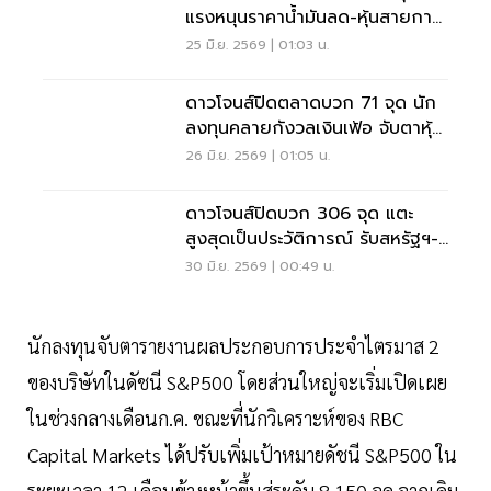
แรงหนุนราคาน้ำมันลด-หุ้นสายการ
บินคึกคัก
25 มิ.ย. 2569 | 01:03 น.
ดาวโจนส์ปิดตลาดบวก 71 จุด นัก
ลงทุนคลายกังวลเงินเฟ้อ จับตาหุ้น
AI ยังผันผวน
26 มิ.ย. 2569 | 01:05 น.
ดาวโจนส์ปิดบวก 306 จุด แตะ
สูงสุดเป็นประวัติการณ์ รับสหรัฐฯ-
อิหร่านพักรบชั่วคราว
30 มิ.ย. 2569 | 00:49 น.
นักลงทุนจับตารายงานผลประกอบการประจำไตรมาส 2
ของบริษัทในดัชนี S&P500 โดยส่วนใหญ่จะเริ่มเปิดเผย
ในช่วงกลางเดือนก.ค. ขณะที่นักวิเคราะห์ของ RBC
Capital Markets ได้ปรับเพิ่มเป้าหมายดัชนี S&P500 ใน
ระยะเวลา 12 เดือนข้างหน้าขึ้นสู่ระดับ 8,150 จุด จากเดิม