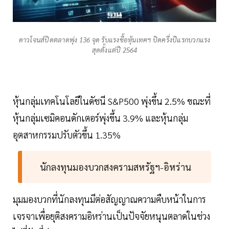
ดาวโจนส์ปิดตลาดพุ่ง 136 จุด รับแรงซื้อหุ้นเทคฯ ปิดครึ่งปีแรกบวกแรง
สุดตั้งแต่ปี 2564
หุ้นกลุ่มเทคโนโลยีในดัชนี S&P500 พุ่งขึ้น 2.5% ขณะที่
หุ้นกลุ่มเซมิคอนดักเตอร์พุ่งขึ้น 3.9% และหุ้นกลุ่ม
อุตสาหกรรมปรับตัวขึ้น 1.35%
นักลงทุนมองบวกสงครามสหรัฐฯ-อิหร่าน
มุมมองบวกที่นักลงทุนมีต่อสัญญาณความคืบหน้าในการ
เจรจาเพื่อยุติสงครามอิหร่านเป็นปัจจัยหนุนตลาดในช่วง