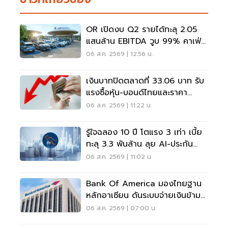
OR เปิดงบ Q2 รายได้ทะลุ 2.05
แสนล้าน EBITDA วูบ 99% คาเฟ่อ
เมซอนขายนิวไฮ 117 ล้านแก้ว
06 ส.ค. 2569 | 12:56 น.
เงินบาทปิดตลาดที่ 33.06 บาท รับ
แรงซื้อหุ้น-บอนด์ไทยและราคา
ทองคำพุ่ง
06 ส.ค. 2569 | 11:22 น.
รู้ใจฉลอง 10 ปี โตแรง 3 เท่า เบี้ย
ทะลุ 3.3 พันล้าน ลุย AI-ประกัน
สุขภาพ
06 ส.ค. 2569 | 11:02 น.
Bank Of America มองไทยฐาน
หลักอาเซียน ดันระบบจ่ายเงินข้าม
พรมแดนเรียลไทม์
06 ส.ค. 2569 | 07:00 น.