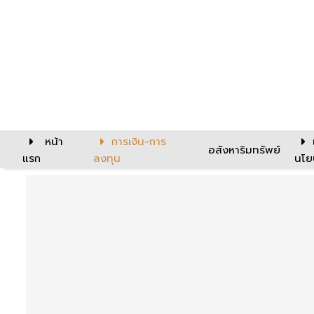
หน้า
การเงิน-การ
อสังหาริมทรัพย์
แรก
ลงทุน
นโย