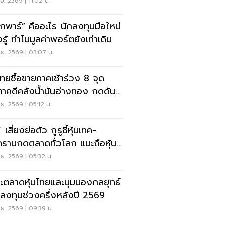
ก
.ย. 2569 | 11:02 น.
กพาร์” คืออะไร นักลงทุนมือใหม่
รู้ ทำไมมูลค่าพอร์ตยังเท่าเดิม
.ย. 2569 | 03:07 น.
นไทยซื้อขายภาคเช้าร่วง 8 จุด
ตาคดีคลังน้ำมันอ่างทอง กดดัน
โรงกลั่น
.ย. 2569 | 05:12 น.
เสี่ยงย่อตัว กูรูชี้หุ้นเทค-
รามกดตลาดทั่วโลก แนะถือหุ้น
รับ
.ย. 2569 | 05:32 น.
ะตลาดหุ้นไทยและมุมมองกลยุทธ์
ลงทุนช่วงครึ่งหลังปี 2569
.ย. 2569 | 09:39 น.