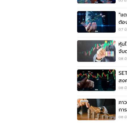
หนั
05 มิ
“แต
ต้อง
07 มิ
หุ้
จับ
หุ้น
08 มิ
SET 
สงค
ตั้ง
08 มิ
ภาว
การ
08 มิ