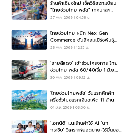
ร้านค้าเชียงใหม่ เช็ควิธีลงทะเบียน
“ไทยช่วยไทย พลัส” เทศบาลฯ
ลงพื้นที่ยืนยันตัวตน
27 พ.ค. 2569 | 04:58 น.
ไทยช่วยไทย ผนึก Nex Gen
Commerce ดันอีคอมเมิร์ซพันธุ์
ไทย ปลุก SME สู้ต่างชาติ
28 พ.ค. 2569 | 12:35 น.
‘สายสีแดง’ เข้าร่วมโครงการ ไทย
ช่วยไทย พลัส 60/40เริ่ม 1 มิ.ย.
69
30 พ.ค. 2569 | 09:12 น.
'ไทยช่วยไทยพลัส' วันแรกคึกคัก
ครึ่งชั่วโมงแรกเงินสะพัด 11 ล้าน
01 มิ.ย. 2569 | 03:00 น.
‘เอกนิติ’ แนะร้านค้าใช้ AI ‘นก
กระซิบ’ วิเคราะห์ยอดขาย-ใช้ยื่นขอ