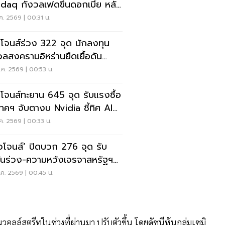
daq กังวลเฟดขึ้นดอกเบี้ย หลัง
าน้ำมันเร่งตัว
ค. 2569 | 00:31 น.
โจนส์ร่วง 322 จุด นักลงทุน
วลสงครามอิหร่านยืดเยื้อดัน
ุนพุ่ง
ค. 2569 | 00:53 น.
โจนส์ทะยาน 645 จุด รับแรงซื้อ
นเทคฯ จับตางบ Nvidia ชี้ทิศ AI
ก
ค. 2569 | 00:33 น.
วโจนส์’ ปิดบวก 276 จุด รับ
มันร่วง-ความหวังเจรจาสหรัฐฯ–
่าน
ค. 2569 | 00:45 น.
อลล์สตรีทในช่วงที่ผ่านมา ปรับตัวขึ้น โดยดัชนีหุ้นกลุ่มเซมิ