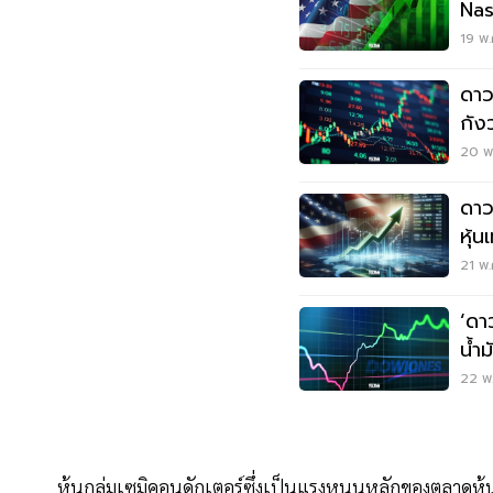
Nas
ราค
19 พ.
ดาว
กัง
ต้นท
20 พ.
ดาว
หุ้
โล
21 พ.
‘ดา
น้ำ
อิหร
22 พ.
หุ้นกลุ่มเซมิคอนดักเตอร์ซึ่งเป็นแรงหนุนหลักของตลาดหุ้นว