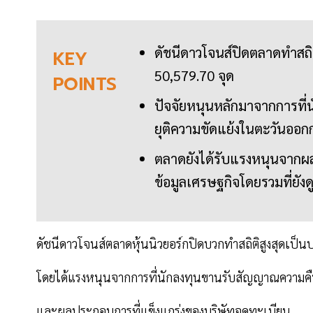
ดัชนีดาวโจนส์ปิดตลาดทำสถิติ
KEY
50,579.70 จุด
POINTS
ปัจจัยหนุนหลักมาจากการที
ยุติความขัดแย้งในตะวันออก
ตลาดยังได้รับแรงหนุนจากผ
ข้อมูลเศรษฐกิจโดยรวมที่ยังดู
ดัชนีดาวโจนส์ตลาดหุ้นนิวยอร์กปิดบวกทำสถิติสูงสุดเป็นป
โดยได้แรงหนุนจากการที่นักลงทุนขานรับสัญญาณความคื
และผลประกอบการที่แข็งแกร่งของบริษัทจดทะเบียน