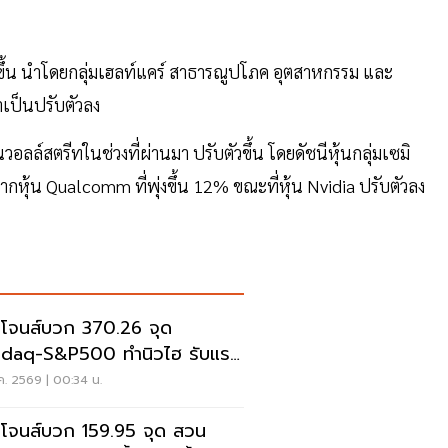
ขึ้น นำโดยกลุ่มเฮลท์แคร์ สาธารณูปโภค อุตสาหกรรม และ
ำเป็นปรับตัวลง
อลล์สตรีทในช่วงที่ผ่านมา ปรับตัวขึ้น โดยดัชนีหุ้นกลุ่มเซมิ
หุ้น Qualcomm ที่พุ่งขึ้น 12% ขณะที่หุ้น Nvidia ปรับตัวลง
โจนส์บวก 370.26 จุด
daq-S&P500 ทำนิวไฮ รับแรง
หุ้น AI
ค. 2569 | 00:34 น.
โจนส์บวก 159.95 จุด สวน