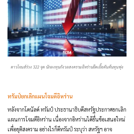
ดาวโจนส์ร่วง 322 จุด นักลงทุนกังวลสงครามอิหร่านยืดเยื้อดันต้นทุนพุ่ง
ทรัมป์ยกเลิกแผนโจมตีอิหร่าน
หลังจากโดนัลด์ ทรัมป์ ประธานาธิบดีสหรัฐประกาศยกเลิก
แผนการโจมตีอิหร่าน เนื่องจากอิหร่านได้ยื่นข้อเสนอใหม่
เพื่อยุติสงคราม อย่างไรก็ดีทรัมป์ ระบุว่า สหรัฐฯ อาจ