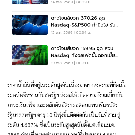
สถิติใหม่
14 พ.ค. 2569 | 00:39 น.
ดาวโจนส์บวก 370.26 จุด
Nasdaq-S&P500 ทำนิวไฮ รับ
แรงซื้อหุ้น AI
15 พ.ค. 2569 | 00:34 น.
ดาวโจนส์บวก 159.95 จุด สวน
Nasdaq กังวลเฟดขึ้นดอกเบี้ย
หลังราคาน้ำมันเร่งตัว
19 พ.ค. 2569 | 00:31 น.
ราคาน้ำมันที่อยู่ในระดับสูงอันเนื่องมาจากสงครามที่ยืดเยื้อ
ระหว่างอิหร่านกับสหรัฐฯ ส่งผลให้เกิดความกังวลเกี่ยวกับ
ภาวะเงินเฟ้อ และผลักดันอัตราผลตอบแทนพันธบัตร
รัฐบาลสหรัฐฯ อายุ 10 ปีพุ่งขึ้นติดต่อกันเป็นวันที่สาม สู่
ระดับ 4.687% ซึ่งเป็นระดับสูงสุดนับตั้งแต่เดือนม.ค.
2568 ก่อนที่จะลดช่วงบวกลงมาอยู่ที่ประมาณ 4.66%