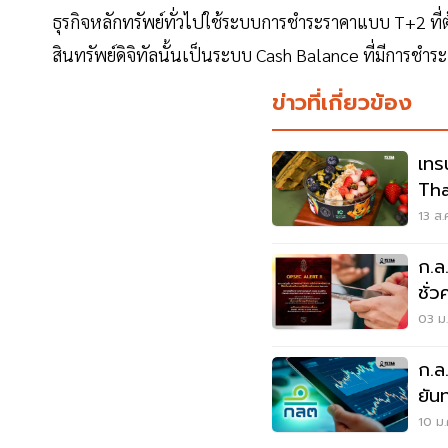
ธุรกิจหลักทรัพย์ทั่วไปใช้ระบบการชำระราคาแบบ T+2 ที่ต้
สินทรัพย์ดิจิทัลนั้นเป็นระบบ Cash Balance ที่มีการชำ
ข่าวที่เกี่ยวข้อง
เทร
Tha
ตลา
13 ส.
ก.ล
ชั่
03 ม.
ก.ล
ยัน
10 ม.