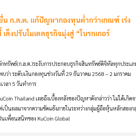
่น ก.ล.ต. แก้ปัญหากองทุนต่ำกว่าเกณฑ์ เร่ง
ี้ เล็งปรับโมเดลธุรกิจมุ่งสู่ “โบรกเกอร์
รัพย์(ก.ล.ต.)ระงับการประกอบธุรกิจสินทรัพย์ดิจิทัลทุกประเภ
บว่า ระดับเงินกองทุนช่วงวันที่ 29 ธันวาคม 2568 – 2 มกราคม
็นเวลา 5 วันทำการ
uCoin Thailand เผยถึงเบื้องหลังของปัญหาดังกล่าวว่า ไม่ได้เกิด
็นผลมาจากความขัดแย้งภายในระหว่างกลุ่มผู้ถือหุ้นหลักสองกลุ
ี่เป็นเพื่อนสนิทของ KuCoin Global