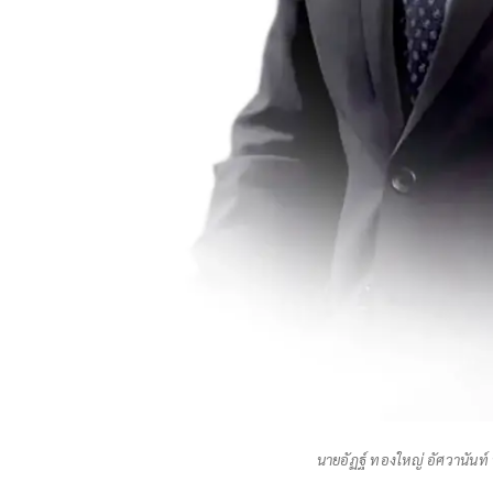
นายอัฏฐ์ ทองใหญ่ อัศวานันท์