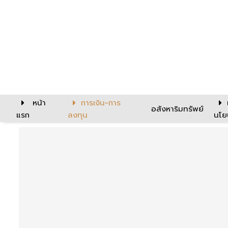
หน้า
การเงิน-การ
อสังหาริมทรัพย์
แรก
ลงทุน
นโย