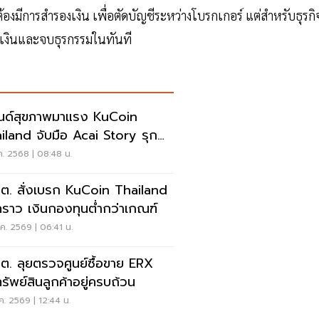
องมีการสำรองเงิน เพื่อตัดบัญชีระหว่างโบรกเกอร์ แต่สำหรับธุรกิ
ระเงินและจบธุรกรรมในทันที
นด์สุขภาพมาแรง KuCoin
iland จับมือ Acai Story รุก
ดซูเปอร์ฟู้ด
ค. 2568 | 08:48 น.
.ต. สั่งเบรก KuCoin Thailand
วคราว เงินกองทุนต่ำกว่าเกณฑ์
ค. 2569 | 06:41 น.
.ต. ลุยตรวจศูนย์ซื้อขาย ERX
ทรัพย์สินลูกค้าอยู่ครบถ้วน
ค. 2569 | 12:44 น.