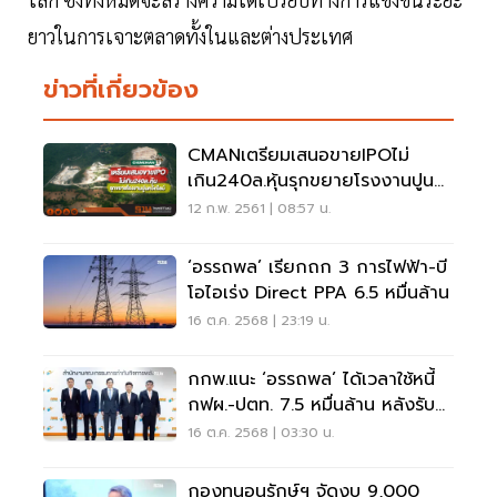
ยาวในการเจาะตลาดทั้งในและต่างประเทศ
ข่าวที่เกี่ยวข้อง
CMANเตรียมเสนอขายIPOไม่
เกิน240ล.หุ้นรุกขยายโรงงานปูนค
วิกไลม์
12 ก.พ. 2561 | 08:57 น.
‘อรรถพล’ เรียกถก 3 การไฟฟ้า-บี
โอไอเร่ง Direct PPA 6.5 หมื่นล้าน
16 ต.ค. 2568 | 23:19 น.
กกพ.แนะ ‘อรรถพล’ ได้เวลาใช้หนี้
กฟผ.-ปตท. 7.5 หมื่นล้าน หลังรับ
ภาระค่าไฟแทนประชาชน
16 ต.ค. 2568 | 03:30 น.
กองทุนอนุรักษ์ฯ จัดงบ 9,000