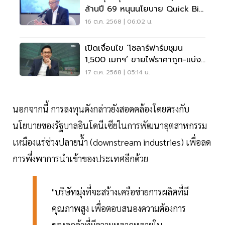
ล้านปี 69 หนุนนโยบาย Quick Big
Win
16 ต.ค. 2568 | 06:02 น.
เปิดเงื่อนไข ‘โซลาร์ฟาร์มชุมน
1,500 เมกฯ’ ขายไฟราคาถูก-แบ่ง
รายได้ให้ชุมชน
17 ต.ค. 2568 | 05:14 น.
นอกจากนี้ การลงทุนดังกล่าวยังสอดคล้องโดยตรงกับ
นโยบายของรัฐบาลอินโดนีเซียในการพัฒนาอุตสาหกรรม
เหมืองแร่ช่วงปลายน้ำ (downstream industries) เพื่อลด
การพึ่งพาการนำเข้าของประเทศอีกด้วย
"บริษัทมุ่งที่จะสร้างเครือข่ายการผลิตที่มี
คุณภาพสูง เพื่อตอบสนองความต้องการ
ของลูกค้าที่มีความหลากหลายใน