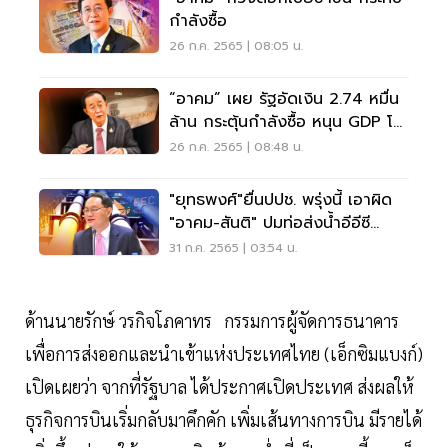
กำลังซื้อ
26 ก.ค. 2565 | 08:05 น.
“อาคม” เผย รัฐอัดเงิน 2.74 หมื่น
ล้าน กระตุ้นกำลังซื้อ หนุน GDP โต
เพิ่ม 0.13%
26 ก.ค. 2565 | 08:48 น.
"ยุทธพงศ์"ยื่นปปช. พรุ่งนี้ เอาผิด
"อาคม-สันติ" ปมท่อส่งน้ำอีอีซี
ผิดม.157
31 ก.ค. 2565 | 03:54 น.
ด้านนายรักษ์ วรกิจโภคาทร กรรมการผู้จัดการธนาคาร
เพื่อการส่งออกและนำเข้าแห่งประเทศไทย (เอ็กซิมแบงก์)​
เปิดเผยว่า จากที่รัฐบาล ได้ประกาศเปิดประเทศ ส่งผลให้
ธุรกิจการบินเริ่มกลับมาคึกคัก เพิ่มเส้นทางการบิน มีรายได้