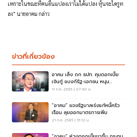
เพราะในขณะที่คนอื่นแปลงเราไม่ได้แปลง หุ้นจะไดรูท
ลง” นายอาคม กล่าว
ข่าวที่เกี่ยวข้อง
อาคม เล็ง ถก ธปท. คุมดอกเบี้ย
เงินกู้ แบงก์รัฐ-เอกชน หนุน
ศก.อสังหาฯ
11 ก.ค. 2565 | 07:40 น.
“อาคม” แจงรัฐบาลเร่งแก้หนี้ครัว
เรือน ลุยออกมาตรการเพิ่ม
21 ก.ค. 2565 | 15:12 น.
“อาคม” ห่วงดอกเบี้ยขาขึ้น กระทบ