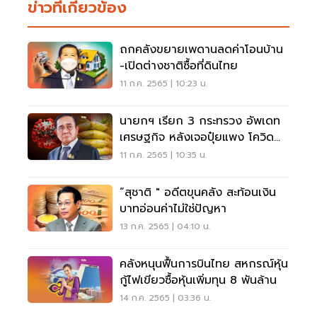
ข่าวที่เกี่ยวข้อง
ถกคลังขยายเพดานลดค่าโอนบ้าน
-เปิดต่างชาติซื้อที่ดินไทย
11 ก.ค. 2565 | 10:23 น.
นายกฯ เรียก 3 กระทรวง อัพเดท
เศรษฐกิจ หลังเจอปุ๋ยแพง โควิด
ระบาด
11 ก.ค. 2565 | 10:35 น.
“สุชาติ " อดีตขุนคลัง สะท้อนเงิน
บาทอ่อนค่าไม่ใช่ปัญหา
13 ก.ค. 2565 | 04:10 น.
คลังหนุนฟื้นการบินไทย สหกรณ์หุ้น
กู้ไฟเขียวซื้อหุ้นเพิ่มทุน 8 พันล้าน
14 ก.ค. 2565 | 03:36 น.