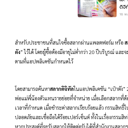
ดิจ
ทำ
16 พ.
สำหรับประชาชนที่สนใจซื้อสลากผ่านแพลตฟอร์ม หรือ
ส
ตัง
” ไว้ได้ โดยผู้ซื้อต้องมีอายุไม่ต่ำกว่า 20 ปีบริบูรณ
ตามที่แอปพลิเคชันกำหนดไว้
โดยสามารถค้นหา
สลากดิจิทัล
ในแอปพลิเคชัน “เป๋าตัง” 2
พ่อแม่พี่น้องตัวแทนรายย่อยที่จำหน่าย เมื่อเลือกสลากที่
เวลาที่กำหนด เมื่อชำระค่าสลากเรียบร้อยแล้ว กรรมสิทธิ์
ปลอดภัยและเชื่อถือได้ร้อยเปอร์เซ็นต์ ทั้งในเรื่องกรรมสิท
หากประสงค์ที่จะรับสลากให้ติดต่อรับได้ที่สำนักงานสลา