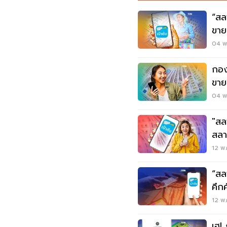
“สลา
ขาย
04 พ.
กอง
ขาย
เฉี
04 พ.
"สล
สลา
12 พ.
“สล
คึก
หมื
12 พ.
เฮ!