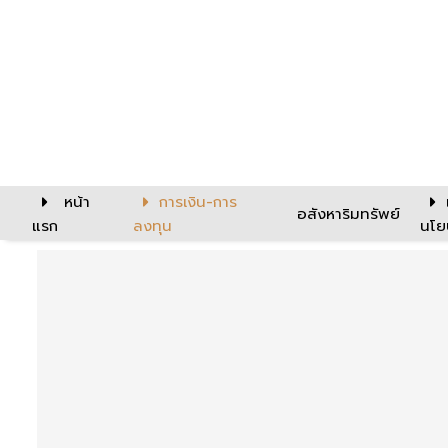
หน้า
การเงิน-การ
อสังหาริมทรัพย์
แรก
ลงทุน
นโย