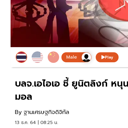
Play
บลจ.เอไอเอ ชี้ ยูนิตลิงก์ หนุ
มอล
By
ฐานเศรษฐกิจดิจิทัล
13 ธ.ค. 64 | 08:25 น.