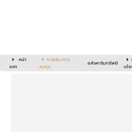
หน้า
การเงิน-การ
อสังหาริมทรัพย์
แรก
ลงทุน
นโย