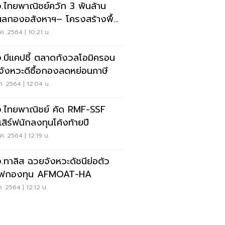
.ไทยพาณิชย์ควัก 3 พันล้าน
ผลกองอสังหาฯ– โครงสร้างพื้น
น
ค. 2564 | 10:21 น.
.บีแคปชี้ ตลาดกังวลโอมิครอน
นจังหวะดีซื้อกองลดหย่อนภาษี
ค. 2564 | 12:04 น.
.ไทยพาณิชย์ คัด RMF-SSF
เสิร์ฟนักลงทุนโค้งท้ายปี
ค. 2564 | 12:19 น.
.ทาลิส ฉวยจังหวะดัชนีย่อตัว
ร์ฟกองทุน AFMOAT-HA
ค. 2564 | 12:12 น.