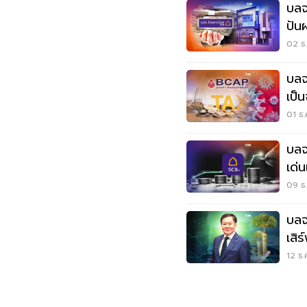
บลจ
ปัน
ฐา
02 ธ.
บลจ
เป็
01 ธ.
บลจ
เด่น
09 ธ.
บลจ
เสิ
12 ธ.