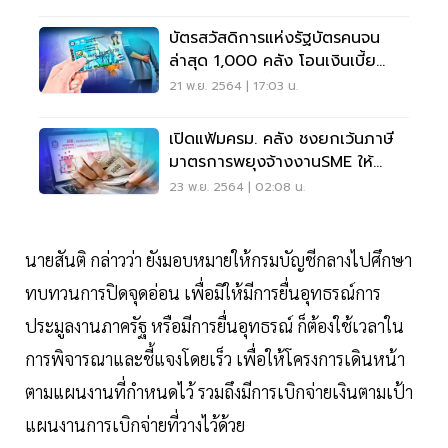
บัตรสวัสดิการแห่งรัฐบัตรคนจน
ล่าสุด 1,000 คลัง โอนเงินเบี้ย
ความพิการวันนี้
21 พ.ย. 2564 | 17:03 น.
เปิดแฟ้มครม. คลัง ชงยกเว้นภาษี
มาตรการพยุงจ้างงานSME ให้
นายจ้าง 2.2 แสนราย
23 พ.ย. 2564 | 02:08 น.
นายสันติ กล่าวว่า ยังมอบหมายให้กรมบัญชีกลางไปศึกษา
ทบทวนการปิดจุดอ่อน เพื่อมิให้มีการยื่นอุทธรณ์การ
ประมูลงานภาครัฐ หรือมีการยื่นอุทธรณ์ ก็ต้องใช้เวลาใน
การพิจารณาและชี้แจงโดยเร็ว เพื่อให้โครงการเดินหน้า
ตามแผนงานที่กำหนดไว้ รวมถึงมีการเบิกจ่ายเงินตามเป้า
แผนงานการเบิกจ่ายที่วางไว้ด้วย