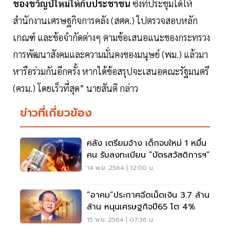
ของขวัญปีใหม่ให้กับประชาชน
ซึ่งที่ประชุมได้ให้
สำนักงานเศรษฐกิจการคลัง (สศค.) ไปตรวจสอบหลัก
เกณฑ์ และข้อจำกัดต่างๆ ตามข้อเสนอแนะของกระทรวง
การพัฒนาสังคมและความมั่นคงของมนุษย์ (พม.) แล้วมา
หารือร่วมกันอีกครั้ง หากได้ข้อสรุปจะเสนอคณะรัฐมนตรี
(ครม.) โดยเร็วที่สุด” นายสันติ กล่าว
ข่าวที่เกี่ยวข้อง
คลัง เตรียมจ้าง เด็กจบใหม่ 1 หมื่น
คน รับลงทะเบียน “บัตรสวัสดิการฯ”
14 พ.ย. 2564 | 12:00 น.
“อาคม”ประกาศฉีดเม็ดเงิน 3.7 ล้าน
ล้าน หนุนเศรษฐกิจปี65 โต 4%
15 พ.ย. 2564 | 07:36 น.