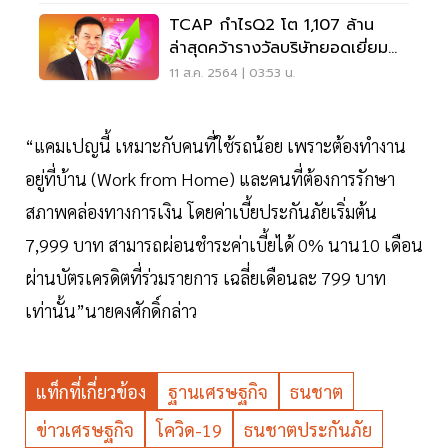
TCAP กำไรQ2 โต 1,107 ล้าน
ล่าสุดคว้ารางวัลบริษัทยอดเยี่ยม
แห่งปี กลุ่มการเงิน
11 ส.ค. 2564 | 03:53 น.
“แคมเปญนี้ เหมาะกับคนที่ใช้รถน้อย เพราะต้องทำงาน
อยู่ที่บ้าน (Work from Home) และคนที่ต้องการรักษา
สภาพคล่องทางการเงิน โดยค่าเบี้ยประกันภัยเริ่มต้น
7,999 บาท สามารถผ่อนชำระค่าเบี้ยได้ 0% นาน10 เดือน
ผ่านบัตรเครดิตที่ร่วมรายการ เฉลี่ยเดือนละ 799 บาท
เท่านั้น”นายคงศักดิ์กล่าว
แท็กที่เกี่ยวข้อง
ฐานเศรษฐกิจ
ธนชาต
ข่าวเศรษฐกิจ
โควิด-19
ธนชาตประกันภัย