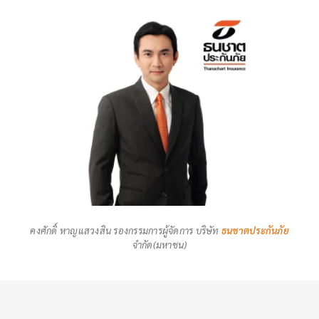
คงศักดิ์ หาญแสวงสิน รองกรรมการผู้จัดการ บริษัท
ธนชาตประกันภัย
จำกัด(มหาชน)