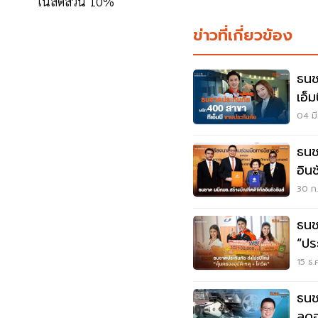
ในสัดส่วน 10%
ข่าวที่เกี่ยวข้อง
ธนช
เอ็
04 มี
ธนช
อินช
30 ก.
ธนช
“ปร
พลั
15 ธ.
ธนช
ลดอุ