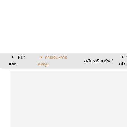
หน้า
การเงิน-การ
อสังหาริมทรัพย์
แรก
ลงทุน
นโย