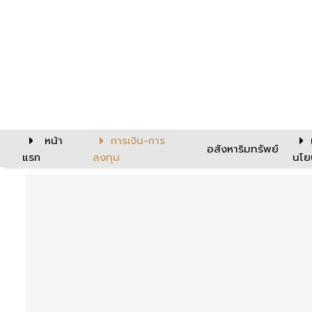
หน้า
การเงิน-การ
อสังหาริมทรัพย์
แรก
ลงทุน
นโย