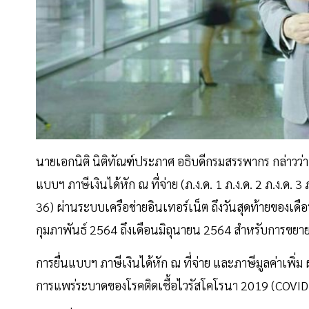
นายเอกนิติ นิติทัณฑ์ประภาศ อธิบดีกรมสรรพากร กล่าวว่
แบบฯ ภาษีเงินได้หัก ณ ที่จ่าย (ภ.ง.ด. 1 ภ.ง.ด. 2 ภ.ง.ด. 
36) ผ่านระบบเครือข่ายอินเทอร์เน็ต ถึงวันสุดท้ายของเดื
กุมภาพันธ์ 2564 ถึงเดือนมิถุนายน 2564 สำหรับการขย
การยื่นแบบฯ ภาษีเงินได้หัก ณ ที่จ่าย และภาษีมูลค่าเพิ่
การแพร่ระบาดของโรคติดเชื้อไวรัสโคโรนา 2019 (COVID – 