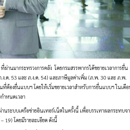
า ที่ผ่านมากระทรวงการคลัง โดยกรมสรรพากรได้ขยายเวลาการยื่น
3 ภ.ง.ด. 53 และ ภ.ง.ด. 54) และภาษีมูลค่าเพิ่ม (ภ.พ. 30 และ ภ.พ.
อนที่ต้องยื่นแบบฯ โดยให้เริ่มขยายเวลาสำหรับการยื่นแบบฯ ในเดื
ายกำหนดเวลา
ม ผ่านระบบเครือข่ายอินเทอร์เน็ตในครั้งนี้ เพื่อบรรเทาผลกระทบจ
19) โดยมีรายละเอียด ดังนี้