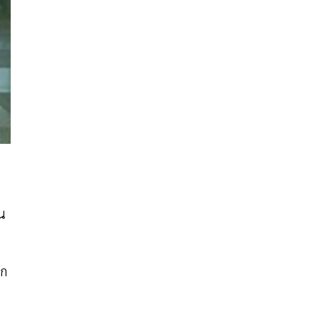
อน
าก