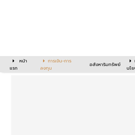
หน้า
การเงิน-การ
อสังหาริมทรัพย์
แรก
ลงทุน
นโย