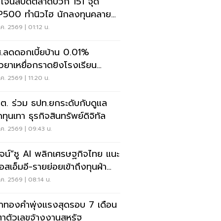
โจนส์ปิดตลาดบวก 151 จุด
500 ทำนิวไฮ นักลงทุนคลาย
วลเฟดขึ้นดอกเบี้ย
ค. 2569 | 01:12 น.
.ลดดอกเบี้ยบ้าน 0.01%
ยวยาเหยื่อกราดยิงโรงเรียน
นทบุรี
ค. 2569 | 11:20 น.
.ต. ร่วม ธปท.ยกระดับกับดูแล
ทุนเทา ธุรกิจสินทรัพย์ดิจิทัล
ค. 2569 | 09:43 น.
วัจน์”ชู AI พลิกเศรษฐกิจไทย แนะ
อสเอ็มอี-รายย่อยเข้าถึงทุนฝ่า
ฤต
ค. 2569 | 08:14 น.
าทองคำพุ่งแรงสุดรอบ 7 เดือน
ตาตัวเลขจ้างงานสหรัฐ