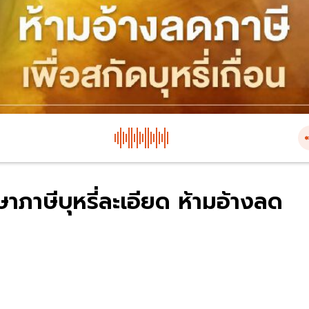
าภาษีบุหรี่ละเอียด ห้ามอ้างลด