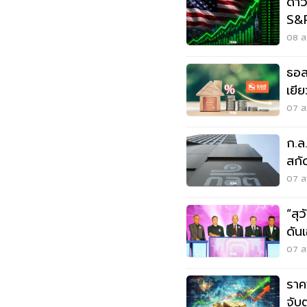
ดาว
S&P
กัง
08 ส.
ธอส
เยี
จ.น
07 ส.
ก.ล
สกัด
07 ส.
“สุ
ดันเ
วิก
07 ส.
ราค
จับ