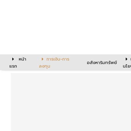
หน้า
การเงิน-การ
อสังหาริมทรัพย์
แรก
ลงทุน
นโย