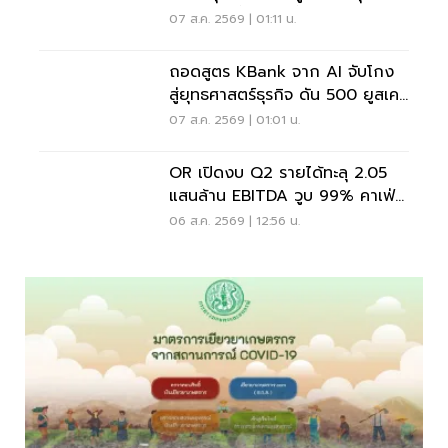
จับตาเฟดขึ้นดอกเบี้ย
07 ส.ค. 2569 | 01:11 น.
ถอดสูตร KBank จาก AI จับโกง
สู่ยุทธศาสตร์ธุรกิจ ดัน 500 ยูสเคส
ใช้จริง
07 ส.ค. 2569 | 01:01 น.
OR เปิดงบ Q2 รายได้ทะลุ 2.05
แสนล้าน EBITDA วูบ 99% คาเฟ่อ
เมซอนขายนิวไฮ 117 ล้านแก้ว
06 ส.ค. 2569 | 12:56 น.