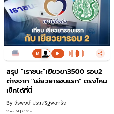
สรุป “เราชนะ”เยียวยา3500 รอบ2
ต่างจาก "เยียวยารอบแรก" ตรงไหน
เช็กได้ที่นี่
By
จีรพงษ์ ประเสริฐพลกรัง
18 ม.ค. 64 | 20:00 น.