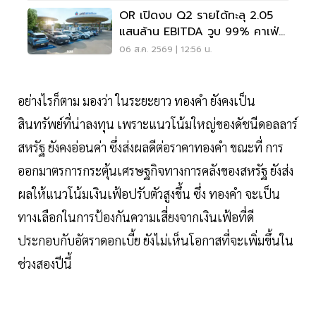
OR เปิดงบ Q2 รายได้ทะลุ 2.05
แสนล้าน EBITDA วูบ 99% คาเฟ่อ
เมซอนขายนิวไฮ 117 ล้านแก้ว
06 ส.ค. 2569 | 12:56 น.
อย่างไรก็ตาม มองว่า ในระยะยาว ทองคำ ยังคงเป็น
สินทรัพย์ที่น่าลงทุน เพราะแนวโน้มใหญ่ของดัชนีดอลลาร์
สหรัฐ ยังคงอ่อนค่า ซึ่งส่งผลดีต่อราคาทองคำ ขณะที่ การ
ออกมาตรการกระตุ้นเศรษฐกิจทางการคลังของสหรัฐ ยังส่ง
ผลให้แนวโน้มเงินเฟ้อปรับตัวสูงขึ้น ซึ่ง ทองคำ จะเป็น
ทางเลือกในการป้องกันความเสี่ยงจากเงินเฟ้อที่ดี
ประกอบกับอัตราดอกเบี้ย ยังไม่เห็นโอกาสที่จะเพิ่มขึ้นใน
ช่วงสองปีนี้