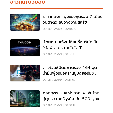
ข่าวที่เกี่ยวข้อง
ราคาทองคำพุ่งแรงสุดรอบ 7 เดือน
จับตาตัวเลขจ้างงานสหรัฐ
07 ส.ค. 2569 | 02:50 น.
"ไทยคม" แจ้งเปลี่ยนชื่อบริษัทเป็น
"กัลฟ์ สเปซ เทคโนโลยี"
07 ส.ค. 2569 | 01:56 น.
ดาวโจนส์ปิดตลาดร่วง 464 จุด
น้ำมันพุ่งรับอิหร่านขู่ปิดฮอร์มุซ
จับตาเฟดขึ้นดอกเบี้ย
07 ส.ค. 2569 | 01:11 น.
ถอดสูตร KBank จาก AI จับโกง
สู่ยุทธศาสตร์ธุรกิจ ดัน 500 ยูสเคส
ใช้จริง
07 ส.ค. 2569 | 01:01 น.