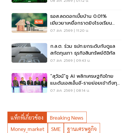
08 ส.ค. 2569 | 01:12 น.
ธอส.ลดดอกเบี้ยบ้าน 0.01%
เยียวยาเหยื่อกราดยิงโรงเรียน
จ.นนทบุรี
07 ส.ค. 2569 | 11:20 น.
ก.ล.ต. ร่วม ธปท.ยกระดับกับดูแล
สกัดทุนเทา ธุรกิจสินทรัพย์ดิจิทัล
07 ส.ค. 2569 | 09:43 น.
“สุวัจน์”ชู AI พลิกเศรษฐกิจไทย
แนะดันเอสเอ็มอี-รายย่อยเข้าถึงทุน
ฝ่าวิกฤต
07 ส.ค. 2569 | 08:14 น.
แท็กที่เกี่ยวข้อง
Breaking News
Money_market
SME
ฐานเศรษฐกิจ