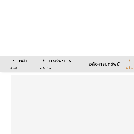
หน้า
การเงิน-การ
อสังหาริมทรัพย์
แรก
ลงทุน
นโย