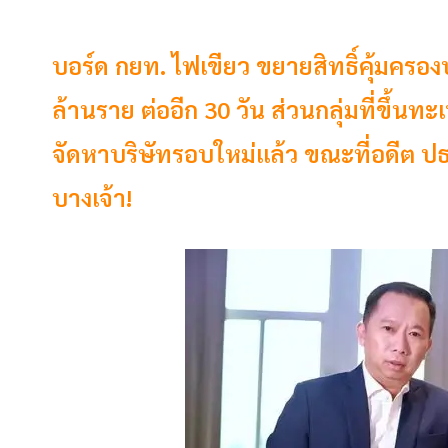
บอร์ด กยท. ไฟเขียว ขยายสิทธิ์คุ้มครอง
ล้านราย ต่ออีก 30 วัน ส่วนกลุ่มที่ขึ้นทะเ
จัดหาบริษัทรอบใหม่แล้ว ขณะที่อดีต ปธ.
บางเจ้า!