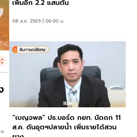
เพิ่มอีก 2.2 แสนตัน
08 ส.ค. 2569 | 06:00 น.
ง
“เบญจพล” ปธ.บอร์ด กยท. นัดถก 11
ส.ค. ดันอุตฯปลายน้ำ เพิ่มรายได้สวน
 น.
ยาง