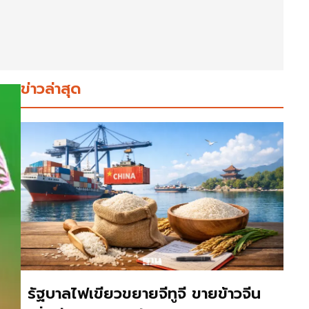
ข่าวล่าสุด
รัฐบาลไฟเขียวขยายจีทูจี ขายข้าวจีน