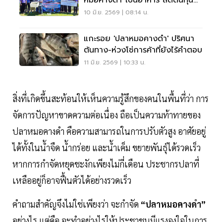
เพิ่มรายได้
10 มิ.ย. 2569 | 08:14 น.
แกะรอย 'ปลาหมอคางดำ' ปริศนา
ต้นทาง-ห่วงโซ่การค้าที่ยังไร้คำตอบ
11 มิ.ย. 2569 | 10:33 น.
สิ่งที่เกิดขึ้นสะท้อนให้เห็นความรู้สึกของคนในพื้นที่ว่า การ
จัดการปัญหาขาดความต่อเนื่อง ถือเป็นความท้าทายของ
ปลาหมอคางดำ คือความสามารถในการปรับตัวสูง อาศัยอยู่
ได้ทั้งในน้ำจืด น้ำกร่อย และน้ำเค็ม ขยายพันธุ์ได้รวดเร็ว
หากการกำจัดหยุดชะงักเพียงไม่กี่เดือน ประชากรปลาที่
เหลืออยู่ก็อาจฟื้นตัวได้อย่างรวดเร็ว
คำถามสำคัญจึงไม่ใช่เพียงว่า จะกำจัด
“ปลาหมอคางดำ”
อย่างไร แต่คือ จะทำอย่างไรให้ประชาชนมีแรงจูงใจในการ