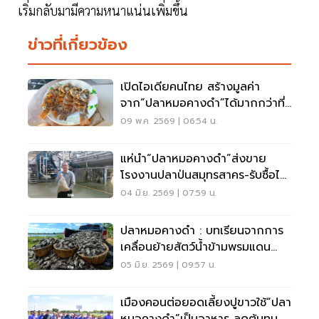
เริ่มกลับมามีความหนาแน่นเพิ่มขึ้น
ข่าวที่เกี่ยวข้อง
เปิดไอเดียคนไทย สร้างมูลค่า
จาก“ปลาหมอคางดำ”ได้มากกว่าที่
คิด
09 พ.ค. 2569 | 06:54 น.
แห่นำ“ปลาหมอคางดำ”ส่งขาย
โรงงานปลาป่นสมุทรสาคร-รับซื้อไม่
อั้น
04 มิ.ย. 2569 | 07:59 น.
ปลาหมอคางดำ : บทเรียนจากการ
เคลื่อนย้ายสัตว์น้ำข้ามพรมแดน
ความท้าทายใหม่ของประเทศไทย
05 มิ.ย. 2569 | 09:57 น.
เมืองคอนต่อยอดเลี้ยงปูขาวใช้“ปลา
หมอคางดำ”เป็นอาหาร ลดต้นทุน