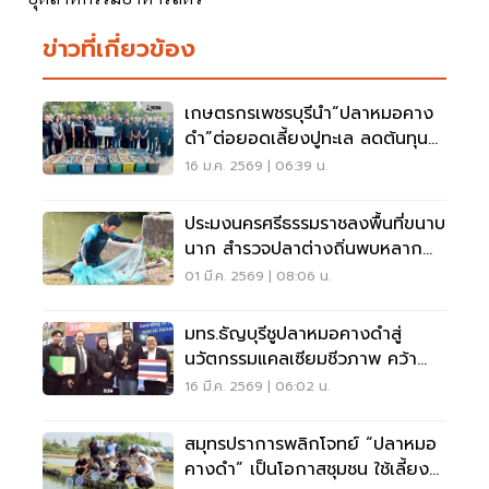
ข่าวที่เกี่ยวข้อง
เกษตรกรเพชรบุรีนำ“ปลาหมอคาง
ดำ”ต่อยอดเลี้ยงปูทะเล ลดต้นทุน
เพิ่มรายได้
16 ม.ค. 2569 | 06:39 น.
ประมงนครศรีธรรมราชลงพื้นที่ขนาบ
นาก สำรวจปลาต่างถิ่นพบหลาก
หลายชนิด
01 มี.ค. 2569 | 08:06 น.
มทร.ธัญบุรีชูปลาหมอคางดำสู่
นวัตกรรมแคลเซียมชีวภาพ คว้า
รางวัลเวทีเยอรมนี
16 มี.ค. 2569 | 06:02 น.
สมุทรปราการพลิกโจทย์ “ปลาหมอ
คางดำ” เป็นโอกาสชุมชน ใช้เลี้ยง