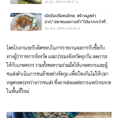
ปลากะพง
21 มี.ค. 2569 | 08:17 น.
เปิดไอเดียคนไทย สร้างมูลค่า
จาก“ปลาหมอคางดำ”ได้มากกว่าที่
คิด
09 พ.ค. 2569 | 06:54 น.
โดยโรงงานจะรับผิดชอบในการรายงานผลการรับซื้อกับ
ทางผู้ว่าราชการจังหวัด และประมงจังหวัดทุกวัน ลดภาระ
ให้กับเกษตรกร รวมทั้งขอความร่วมมือให้เกษตรกรและผู้
ขนส่งดำเนินการขนย้ายอย่างรัดกุม เพื่อป้องกันไม่ให้ปลา
หลุดรอดระหว่างการขนส่ง ซึ่งอาจส่งผลต่อการแพร่กระจาย
ในพื้นที่ใหม่