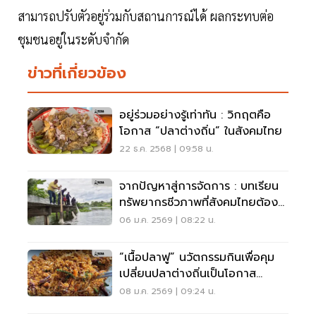
สามารถปรับตัวอยู่ร่วมกับสถานการณ์ได้ ผลกระทบต่อ
ชุมชนอยู่ในระดับจำกัด
ข่าวที่เกี่ยวข้อง
อยู่ร่วมอย่างรู้เท่าทัน : วิกฤตคือ
โอกาส “ปลาต่างถิ่น” ในสังคมไทย
22 ธ.ค. 2568 | 09:58 น.
จากปัญหาสู่การจัดการ : บทเรียน
ทรัพยากรชีวภาพที่สังคมไทยต้อง
ไม่ลืม
06 ม.ค. 2569 | 08:22 น.
“เนื้อปลาฟู” นวัตกรรมกินเพื่อคุม
เปลี่ยนปลาต่างถิ่นเป็นโอกาส
เศรษฐกิจชุมชน
08 ม.ค. 2569 | 09:24 น.