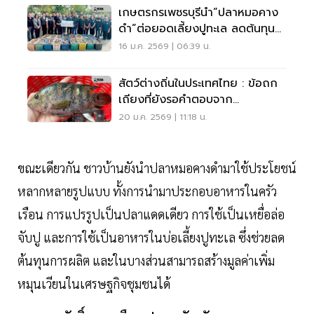
เกษตรกรเพชรบุรีนำ“ปลาหมอคาง
ดำ”ต่อยอดเลี้ยงปูทะเล ลดต้นทุน
เพิ่มรายได้
16 ม.ค. 2569 | 06:39 น.
สัตว์ต่างถิ่นในประเทศไทย : ข้อถก
เถียงที่ยังรอคำตอบจาก
วิทยาศาสตร์และกฎหมาย
20 ม.ค. 2569 | 11:18 น.
ขณะเดียวกัน ชาวบ้านยังนำปลาหมอคางดำมาใช้ประโยชน์
หลากหลายรูปแบบ ทั้งการนำมาประกอบอาหารในครัว
เรือน การแปรรูปเป็นปลาแดดเดียว การใช้เป็นเหยื่อล่อ
จับปู และการใช้เป็นอาหารในบ่อเลี้ยงปูทะเล ซึ่งช่วยลด
ต้นทุนการผลิต และในบางส่วนสามารถสร้างมูลค่าเพิ่ม
หมุนเวียนในเศรษฐกิจชุมชนได้