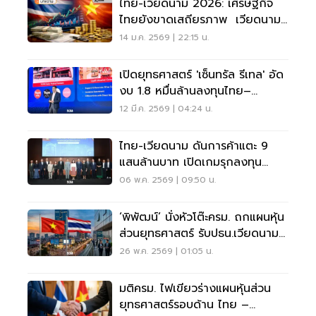
ไทย-เวียดนาม 2026: เศรษฐกิจ
ไทยยังขาดเสถียรภาพ เวียดนาม
ก้าวหน้าเกินคาด
14 ม.ค. 2569 | 22:15 น.
เปิดยุทธศาสตร์ 'เซ็นทรัล รีเทล' อัด
งบ 1.8 หมื่นล้านลงทุนไทย–
เวียดนาม
12 มี.ค. 2569 | 04:24 น.
ไทย-เวียดนาม ดันการค้าแตะ 9
แสนล้านบาท เปิดเกมรุกลงทุน
อาเซียน
06 พ.ค. 2569 | 09:50 น.
‘พิพัฒน์’ นั่งหัวโต๊ะครม. ถกแผนหุ้น
ส่วนยุทธศาสตร์ รับปธน.เวียดนาม
เยือนไทย
26 พ.ค. 2569 | 01:05 น.
มติครม. ไฟเขียวร่างแผนหุ้นส่วน
ยุทธศาสตร์รอบด้าน ไทย –