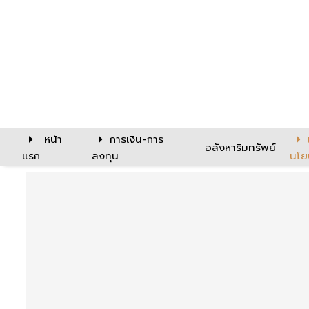
หน้า
การเงิน-การ
อสังหาริมทรัพย์
แรก
ลงทุน
นโย