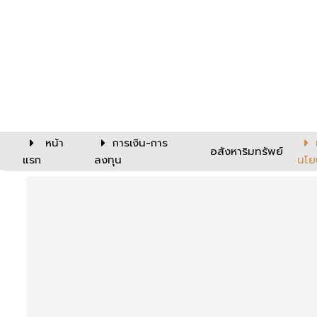
หน้า
การเงิน-การ
อสังหาริมทรัพย์
แรก
ลงทุน
นโย