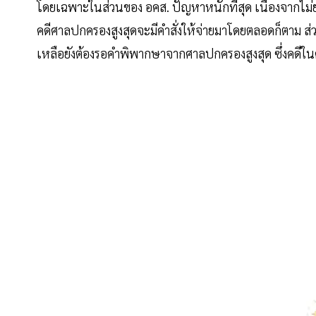
โดยเฉพาะในส่วนของ อคส. ปัญหาหนักที่สุด เนื่องจากไม่ยอม
คดีศาลปกครองสูงสุดจะมีคำสั่งให้จ่ายมาโดยตลอดก็ตาม ส่วน
เหลือยังต้องรอคำพิพากษาจากศาลปกครองสูงสุด ซึ่งคดีในศ