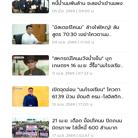
หนี้น้ำนมพันล้าน ชะลอนำเข้านมผง
05 มี.ค. 2569 | 09:00 น.
“มิสเตอร์โคนม” ล้างไพ่ใหญ่! ล้ม
สูตร 70:30 เขย่าโควตานม
โรงเรียน ชิงเค้ก 1.4 หมื่นล้าน
09 เม.ย. 2569 | 17:00 น.
"สหกรณ์โคนมวังน้ำเย็น" บุก
เกษตรฯ 16 เม.ย. จี้รื้อ"นมโรงเรียน"
วอนรัฐเปิดด่านกัมพูชากู้รายได้
11 เม.ย. 2569 | 07:23 น.
เปิดจุดอ่อน "นมโรงเรียน" โควตา
61:39 ป่วน ขัดมติ ครม.-โลจิสติกส์
รวน
13 เม.ย. 2569 | 17:00 น.
21 เม.ย. เดือด ม็อปโคนม ปิดถนน
มิตรภาพ ไล่บี้หนี้ 600 ล้านบาท
17 เม.ย. 2569 | 02:47 น.