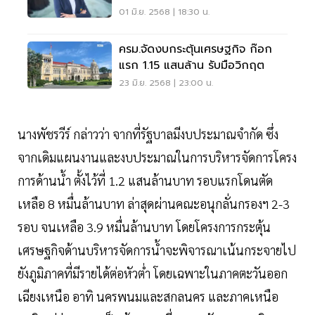
สุด
01 มิ.ย. 2568 | 18:30 น.
ครม.จัดงบกระตุ้นเศรษฐกิจ ก๊อก
แรก 1.15 แสนล้าน รับมือวิกฤต
23 มิ.ย. 2568 | 23:00 น.
นางพัชรวีร์ กล่าวว่า จากที่รัฐบาลมีงบประมาณจำกัด ซึ่ง
จากเดิมแผนงานและงบประมาณในการบริหารจัดการโครง
การด้านนํ้า ตั้งไว้ที่ 1.2 แสนล้านบาท รอบแรกโดนตัด
เหลือ 8 หมื่นล้านบาท ล่าสุดผ่านคณะอนุกลั่นกรองฯ 2-3
รอบ จนเหลือ 3.9 หมื่นล้านบาท โดยโครงการกระตุ้น
เศรษฐกิจด้านบริหารจัดการนํ้าจะพิจารณาเน้นกระจายไป
ยังภูมิภาคที่มีรายได้ต่อหัวตํ่า โดยเฉพาะในภาคตะวันออก
เฉียงเหนือ อาทิ นครพนมและสกลนคร และภาคเหนือ