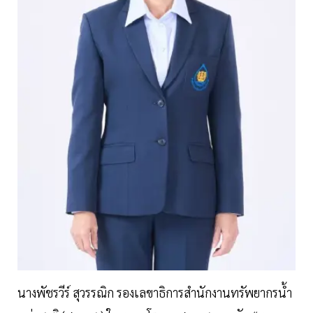
นางพัชรวีร์ สุวรรณิก รองเลขาธิการสำนักงานทรัพยากรนํ้า