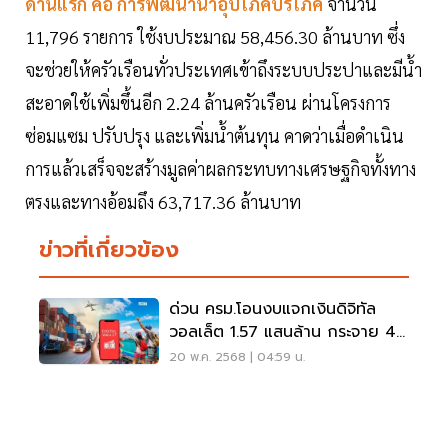
ด้านแรก คือ การพัฒนาน้ำอุปโภคบริโภค
จำนวน
11,796 รายการ ใช้งบประมาณ 58,456.30 ล้านบาท ซึ่ง
จะช่วยให้ครัวเรือนทั่วประเทศเข้าถึงระบบประปาและมีน้ำ
สะอาดใช้เพิ่มขึ้นอีก 2.24 ล้านครัวเรือน ผ่านโครงการ
ซ่อมแซม ปรับปรุง และเพิ่มน้ำต้นทุน คาดว่าเมื่อดำเนิน
การแล้วเสร็จจะสร้างมูลค่าผลกระทบทางเศรษฐกิจทั้งทาง
ตรงและทางอ้อมถึง 63,717.36 ล้านบาท
ข่าวที่เกี่ยวข้อง
ด่วน ครม.โอนงบแจกเงินดิจิทัล
วอลเล็ต 1.57 แสนล้าน กระจาย 4
โครงการใหญ่
20 พ.ค. 2568 | 04:59 น.