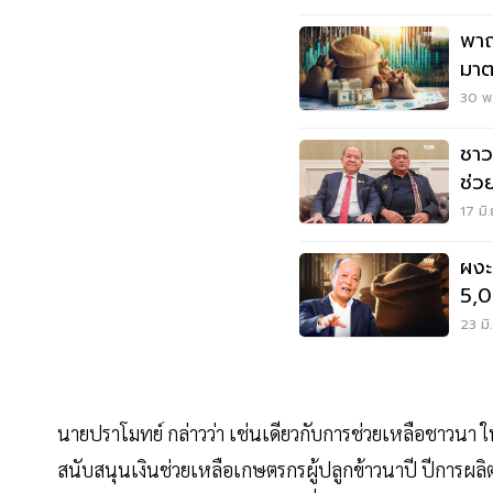
พาณิ
มาต
30 พ.
ชาว
ช่วยเ
บา
17 มิ
ผงะ! 
23 มิ
นายปราโมทย์ กล่าวว่า เช่นเดียวกับการช่วยเหลือชาวนา 
สนับสนุนเงินช่วยเหลือเกษตรกรผู้ปลูกข้าวนาปี ปีการผลิต 