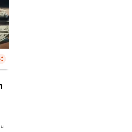
ำ
 น.