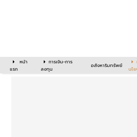
หน้า
การเงิน-การ
อสังหาริมทรัพย์
แรก
ลงทุน
นโย