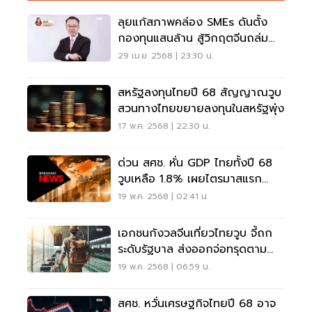
ลุยแก้สภาพคล่อง SMEs ดันตั้ง
กองทุนแสนล้าน สู้วิกฤตจีนถล่ม
ตลาด
29 เม.ย. 2568 | 23:30 น.
สหรัฐลงทุนไทยปี 68 สัญญาณวูบ
สวนทางไทยขยายลงทุนในสหรัฐพุ่ง
17 พ.ค. 2568 | 22:30 น.
ด่วน สศช. หั่น GDP ไทยทั้งปี 68
วูบเหลือ 1.8% เผยไตรมาสแรก
บวก 3.1%
19 พ.ค. 2568 | 02:41 น.
เอกชนกังวลจีนเที่ยวไทยวูบ จี้ถก
ระดับรัฐบาล ส่งออกจ่อทรุดตาม
จับตาหดเป้าจีดีพีลงอีก
19 พ.ค. 2568 | 06:59 น.
สศช. หวั่นเศรษฐกิจไทยปี 68 อาจ