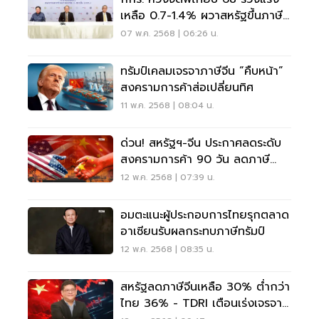
เหลือ 0.7-1.4% ผวาสหรัฐขึ้นภาษี
36%
07 พ.ค. 2568 | 06:26 น.
ทรัมป์เคลมเจรจาภาษีจีน “คืบหน้า”
สงครามการค้าส่อเปลี่ยนทิศ
11 พ.ค. 2568 | 08:04 น.
ด่วน! สหรัฐฯ-จีน ประกาศลดระดับ
สงครามการค้า 90 วัน ลดภาษี
ตอบโต้ 115%
12 พ.ค. 2568 | 07:39 น.
อมตะแนะผู้ประกอบการไทยรุกตลาด
อาเซียนรับผลกระทบภาษีทรัมป์
12 พ.ค. 2568 | 08:35 น.
สหรัฐลดภาษีจีนเหลือ 30% ต่ำกว่า
ไทย 36% - TDRI เตือนเร่งเจรจา