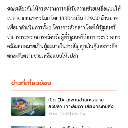
ขณะเดียวกันให้กระทรวงการคลังรับความช่วยเหลือแบบให้
เปล่าจากธนาคารโลก โดย IBRD วงเงิน 129.30 ล้านบาท
เพื่อมาดำเนินการทั้ง 2 โครงการดังกล่าว โดยให้รัฐมนตรี
ว่าการกระทรวงการคลังหรือผู้ที่รัฐมนตรีว่าการกระทรวงการ
คลังมอบหมายเป็นผู้ลงนามในร่างสัญญาเงินกู้และร่างข้อ
ตกลงรับความช่วยเหลือแบบให้เปล่า
ข่าวที่เกี่ยวข้อง
เปิด EIA สะพานข้ามทะเลสาบ
สงขลา เกาะลันตา เสี่ยงกระทบสิ่ง
แวดล้อม
19 ต.ค. 2565 | 08:45 น.