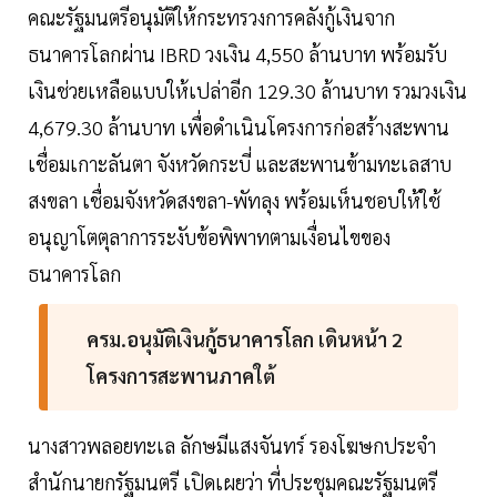
คณะรัฐมนตรีอนุมัติให้กระทรวงการคลังกู้เงินจาก
ธนาคารโลกผ่าน IBRD วงเงิน 4,550 ล้านบาท พร้อมรับ
เงินช่วยเหลือแบบให้เปล่าอีก 129.30 ล้านบาท รวมวงเงิน
4,679.30 ล้านบาท เพื่อดำเนินโครงการก่อสร้างสะพาน
เชื่อมเกาะลันตา จังหวัดกระบี่ และสะพานข้ามทะเลสาบ
สงขลา เชื่อมจังหวัดสงขลา-พัทลุง พร้อมเห็นชอบให้ใช้
อนุญาโตตุลาการระงับข้อพิพาทตามเงื่อนไขของ
ธนาคารโลก
ครม.อนุมัติเงินกู้ธนาคารโลก เดินหน้า 2
โครงการสะพานภาคใต้
นางสาวพลอยทะเล ลักษมีแสงจันทร์ รองโฆษกประจำ
สำนักนายกรัฐมนตรี เปิดเผยว่า ที่ประชุมคณะรัฐมนตรี