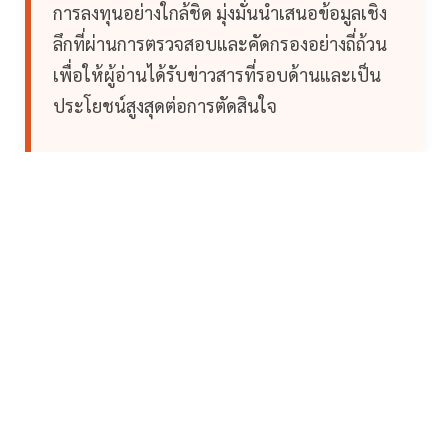
การลงทุนอย่างใกล้ชิด มุ่งมั่นนำเสนอข้อมูลเชิง
ลึกที่ผ่านการตรวจสอบและคัดกรองอย่างถี่ถ้วน
เพื่อให้ผู้อ่านได้รับข่าวสารที่รอบด้านและเป็น
ประโยชน์สูงสุดต่อการตัดสินใจ