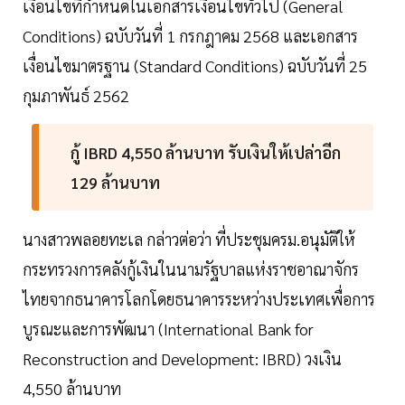
เงื่อนไขที่กำหนดในเอกสารเงื่อนไขทั่วไป (General
Conditions) ฉบับวันที่ 1 กรกฎาคม 2568 และเอกสาร
เงื่อนไขมาตรฐาน (Standard Conditions) ฉบับวันที่ 25
กุมภาพันธ์ 2562
กู้ IBRD 4,550 ล้านบาท รับเงินให้เปล่าอีก
129 ล้านบาท
นางสาวพลอยทะเล กล่าวต่อว่า ที่ประชุมครม.อนุมัติให้
กระทรวงการคลังกู้เงินในนามรัฐบาลแห่งราชอาณาจักร
ไทยจากธนาคารโลกโดยธนาคารระหว่างประเทศเพื่อการ
บูรณะและการพัฒนา (International Bank for
Reconstruction and Development: IBRD) วงเงิน
4,550 ล้านบาท