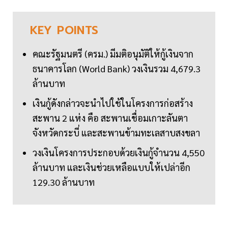
KEY
POINTS
คณะรัฐมนตรี (ครม.) มีมติอนุมัติให้กู้เงินจาก
ธนาคารโลก (World Bank) วงเงินรวม 4,679.3
ล้านบาท
เงินกู้ดังกล่าวจะนำไปใช้ในโครงการก่อสร้าง
สะพาน 2 แห่ง คือ สะพานเชื่อมเกาะลันตา
จังหวัดกระบี่ และสะพานข้ามทะเลสาบสงขลา
วงเงินโครงการประกอบด้วยเงินกู้จำนวน 4,550
ล้านบาท และเงินช่วยเหลือแบบให้เปล่าอีก
129.30 ล้านบาท