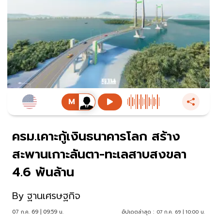
ครม.เคาะกู้เงินธนาคารโลก สร้าง
สะพานเกาะลันตา-ทะเลสาบสงขลา
4.6 พันล้าน
By
ฐานเศรษฐกิจ
07 ก.ค. 69 | 09:59 น.
อัปเดตล่าสุด :
07 ก.ค. 69 | 10:00 น.