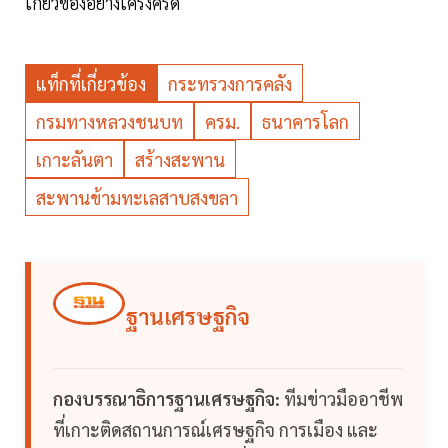
เกี่ยวข้องอย่างเคร่งครัด
แท็กที่เกี่ยวข้อง
กระทรวงการคลัง
กรมทางหลวงชนบท
ครม.
ธนาคารโลก
เกาะลันตา
สร้างสะพาน
สะพานข้ามทะเลสาบสงขลา
ฐานเศรษฐกิจ
กองบรรณาธิการฐานเศรษฐกิจ:
ทีมข่าวมืออาชีพ
ที่เกาะติดสถานการณ์เศรษฐกิจ การเมือง และ