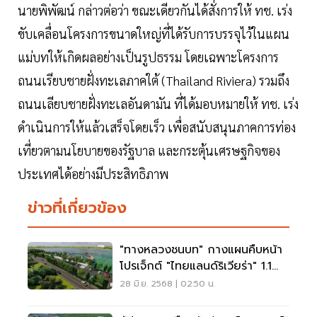
นายพิพัฒน์ กล่าวต่อว่า ขณะเดียวกันได้สั่งการให้ ทช. เร่ง
ขับเคลื่อนโครงการขนาดใหญ่ที่ได้รับการบรรจุไว้ในแผน
แม่บทให้เกิดผลอย่างเป็นรูปธรรม โดยเฉพาะโครงการ
ถนนเรียบชายฝั่งทะเลภาคใต้ (Thailand Riviera) รวมถึง
ถนนเลียบชายฝั่งทะเลอันดามัน ที่ได้มอบหมายให้ ทช. เร่ง
ดำเนินการให้แล้วเสร็จโดยเร็ว เพื่อสนับสนุนภาคการท่อง
เที่ยวตามนโยบายของรัฐบาล และกระตุ้นเศรษฐกิจของ
ประเทศได้อย่างมีประสิทธิภาพ
ข่าวที่เกี่ยวข้อง
"ทางหลวงชนบท" กางแผนคืบหน้า
โปรเจ็กต์ "ไทยแลนด์ริเวียร่า" 1.1
หมื่นล้าน
28 มิ.ย. 2568 | 02:50 น.