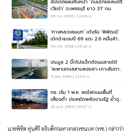
อัปเดตแผนคืบหน้า ‘ถนนไทยแลนด์ริ
เวียร่า’ จ.เพชรบุรี ยาว 37 กม.
06 ก.ย. 2568 | 22:00 น.
‘ทางหลวงชนบท’ เด้งรับ 'พิพัฒน์'
เบิกจ่ายงบปี 69 แตะ 2.6 หมื่นล้าน
ใน 4 เดือน
09 ต.ค. 2568 | 09:26 น.
ประมูล 2 บิ๊กโปรเจ็กต์ถนนสายใต้
‘สะพานทะเลสาบสงขลา-เกาะลันตา’
6.5 พันล้าน
11 พ.ย. 2568 | 22:00 น.
ทช. เริ่ม 1 พ.ค. ลดไฟถนนพื้นที่
เสี่ยงต่ำ ประหยัดพลังงานรัฐ ย้ำจุด
เสี่ยงยังเปิดปกติ
25 เม.ย. 2569 | 03:47 น.
นายพิชิต หุ่นศิริ อธิบดีกรมทางกลวงชนบท (ทช.) กล่าวว่า