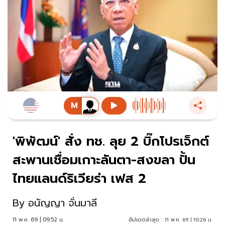
'พิพัฒน์' สั่ง ทช. ลุย 2 บิ๊กโปรเจ็กต์
สะพานเชื่อมเกาะลันตา-สงขลา ปั้น
ไทยแลนด์ริเวียร่า เฟส 2
By
อนัญญา จั่นมาลี
11 พ.ค. 69 | 09:52 น.
อัปเดตล่าสุด :
11 พ.ค. 69 | 10:26 น.