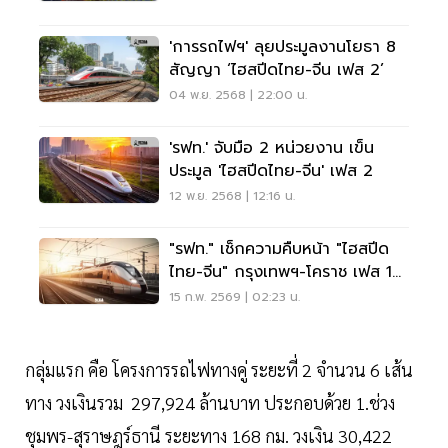
'การรถไฟฯ' ลุยประมูลงานโยธา 8
สัญญา ‘ไฮสปีดไทย-จีน เฟส 2’
04 พ.ย. 2568 | 22:00 น.
'รฟท.' จับมือ 2 หน่วยงาน เข็น
ประมูล 'ไฮสปีดไทย-จีน' เฟส 2
12 พ.ย. 2568 | 12:16 น.
"รฟท." เช็กความคืบหน้า "ไฮสปีด
ไทย-จีน" กรุงเทพฯ-โคราช เฟส 1
ก่อสร้างแล้ว 51%
15 ก.พ. 2569 | 02:23 น.
กลุ่มแรก คือ โครงการรถไฟทางคู่ ระยะที่ 2 จำนวน 6 เส้น
ทาง วงเงินรวม 297,924 ล้านบาท ประกอบด้วย 1.ช่วง
ชุมพร-สุราษฎร์ธานี ระยะทาง 168 กม. วงเงิน 30,422