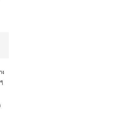
าง
 ๆ
ง