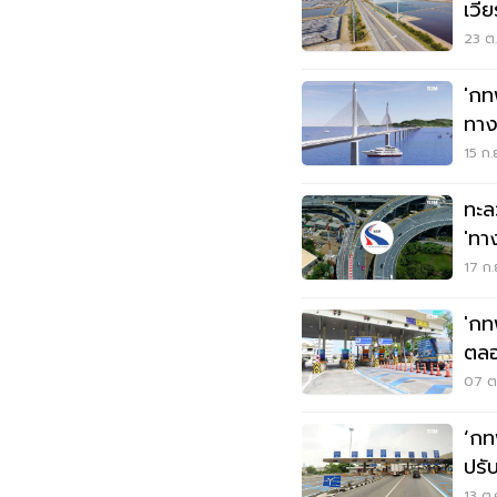
เวี
1.0
23 ต
'กท
ทาง
ล้า
15 ก.
ทะล
'ทา
17 ก.
'กท
ตลอ
Dec
07 ต.
‘กท
ปรั
13 ต.