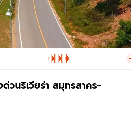
งด่วนริเวียร่า สมุทรสาคร-