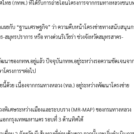
ไทย (กทพ.) ที่ได้รับการถ่ายโอนโครงการจากกรมทางหลวงชนบ
เผยกับ “ฐานเศรษฐกิจ” ว่า ความคืบหน้าโครงข่ายทางสนับสนุนก
-สมุทรปราการ หรือ ทางด่วนริเวียร่า ช่วงจังหวัดสมุทรสาคร-
ัฒนาของกทพ.อยู่แล้ว ปัจจุบันกทพ.อยู่ระหว่างรอความชัดเจนจา
กษาโครงการฯต่อไป
้ด้วย เนื่องจากกรมทางหลวง (ทล.) อยู่ระหว่างพัฒนาโครงข่าย
างหลวงพิเศษระหว่างเมืองและระบบราง (MR-MAP) ของกรมทางหลวง
บนอกกรุงเทพมหานคร รอบที่ 3 ด้านทิศใต้
าเชื่อม 2 จังหวัด มีเส้นทางที่ค่อนข้างยาว จากนั้นจะเริ่มดำเนินกา