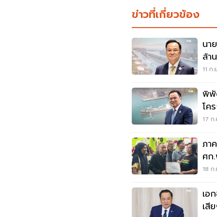
ข่าวที่เกี่ยวข้อง
นาย
ล้า
ระย
11 ก.
พิพ
โคร
17 ก.
ภาค
ศก.
ชุ
18 ก.
เอก
เสี