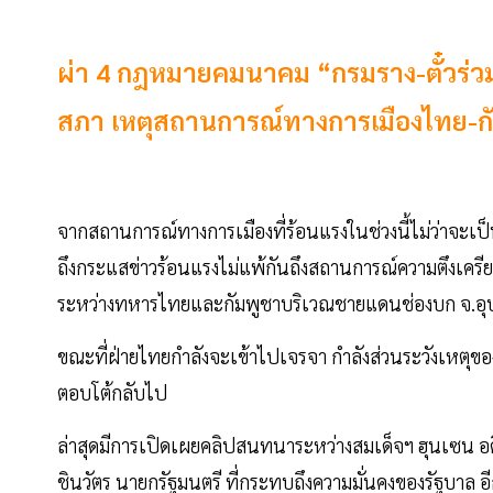
ผ่า 4 กฎหมายคมนาคม “กรมราง-ตั๋วร่วม
สภา เหตุสถานการณ์ทางการเมืองไทย-กั
จากสถานการณ์ทางการเมืองที่ร้อนแรงในช่วงนี้ไม่ว่าจะเ
ถึงกระแสข่าวร้อนแรงไม่แพ้กันถึงสถานการณ์ความตึงเคร
ระหว่างทหารไทยและกัมพูชาบริเวณชายแดนช่องบก จ.อุ
ขณะที่ฝ่ายไทยกำลังจะเข้าไปเจรจา กำลังส่วนระวังเหตุของท
ตอบโต้กลับไป
ล่าสุดมีการเปิดเผยคลิปสนทนาระหว่างสมเด็จฯ ฮุนเซน
ชินวัตร นายกรัฐมนตรี ที่กระทบถึงความมั่นคงของรัฐบาล อ