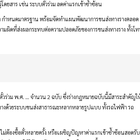
ดยสาร เช่น ระบบตั๋วร่วม ลดค่าแรกเข้าซ้ำซ้อน
ญาต กำหนดมาตรฐาน พร้อมจัดทำแผนพัฒนาการขนส่งทางรางตลอด
มผิดที่ส่งผลกระทบต่อความปลอดภัยของการขนส่งทางราง ทั้งโ
วร่วม พ.ศ. … จำนวน 2 ฉบับ ซึ่งร่างกฎหมายฉบับนี้มีสาระสำคัญให
ทางด้วยระบบขนส่งสาธารณะหลากหลายรูปแบบ ทั้งรถไฟฟ้า รถ
ม่ต้องซื้อตั๋วหลายครั้ง หรือเผชิญปัญหาค่าแรกเข้าซ้ำซ้อนสอดรับ