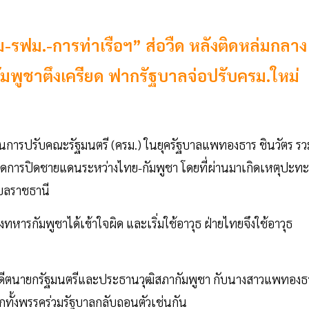
-รฟม.-การท่าเรือฯ” ส่อวืด หลังติดหล่มกลาง
มพูชาตึงเครียด ฟากรัฐบาลจ่อปรับครม.ใหม่
ป็นการปรับคณะรัฐมนตรี (ครม.) ในยุครัฐบาลแพทองธาร ชินวัตร รว
ียดการปิดชายแดนระหว่างไทย-กัมพูชา โดยที่ผ่านมาเกิดเหตุปะทะ
บลราชธานี
หารกัมพูชาได้เข้าใจผิด และเริ่มใช้อาวุธ ฝ่ายไทยจึงใช้อาวุธ
 อดีตนายกรัฐมนตรีและประธานวุฒิสภากัมพูชา กับนางสาวแพทองธ
ีกทั้งพรรคร่วมรัฐบาลกลับถอนตัวเช่นกัน