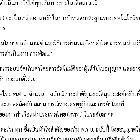
ำเนินการใช้ได้ทุกเส้นทางภายในเดือนก.ย.นี้
นข.) จะเป็นหน่วยงานหลักในการกำหนดมาตรฐานทางเทคโนโลยีข
การ
ดนโยบาย หลักเกณฑ์ และวิธีการคำนวณอัตราค่าโดยสารร่วม สำหร
ุนการดำเนินงาน การพัฒนา
ฒนาระบบจัดเก็บค่าโดยสารอัตโนมัติของผู้ได้รับใบอนุญาต และอา
ิการระบบตั๋วร่วม
ศไทย พ.ศ. … จำนวน 1 ฉบับ มีสาระสำคัญและวัตถุประสงค์หลักเพื
มัยและสอดคล้องกับสถานการณ์ทางเศรษฐกิจและการค้าโลกที่
นของการท่าเรือแห่งประเทศไทย (กทท.) ในระดับสากล
และร่วมทุน ซึ่งเป็นหัวใจสำคัญของร่าง พ.ร.บ. ฉบับนี้ โดยอนุญาตให
ั้งในและนอกประเทศ หรือร่วมลงทุนกับบุคคลอื่น หรือถือหุ้นใน