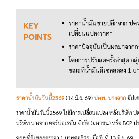
ราคาน้ำมันขายปลีกจาก ปตท.
KEY
เปลี่ยนแปลงราคา
POINTS
ราคาปัจจุบันเป็นผลมาจากกา
โดยการปรับลดครั้งล่าสุด กล
ขณะที่น้ำมันดีเซลลดลง 1 บ
ราคาน้ำมันวันนี้2569
(14 มิ.ย. 69)
ปตท. บางจาก
อัปเด
ราคาน้ำมันวันนี้2569 ไม่มีการเปลี่ยนแปลง หลังบริษัท 
บริษัท บางจาก คอร์ปอเรชั่น จำกัด (มหาชน) หรือ BCP ป
ขณะที่ดีเซลลดราคา 1 บาทต่อลิตร เมื่อวันที่ 13 มิ.ย. 69