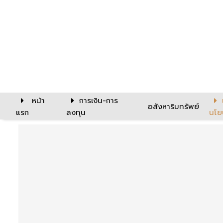
หน้า
การเงิน-การ
อสังหาริมทรัพย์
แรก
ลงทุน
นโย