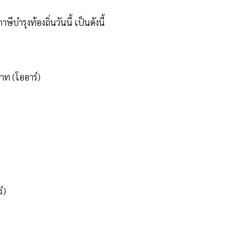
ีบำรุงท้องถิ่นวันนี้ เป็นดังนี้
าท (โออาร์)
์)