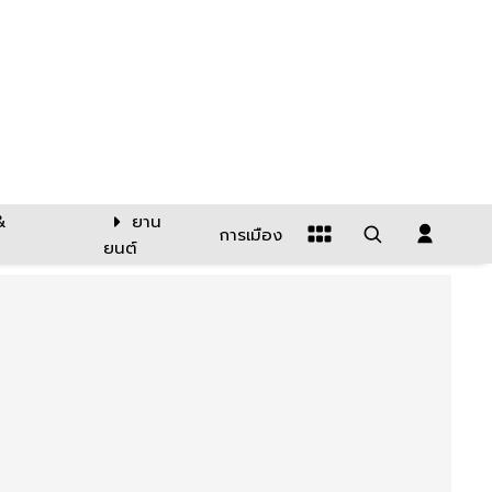
&
ยาน
การเมือง
ยนต์