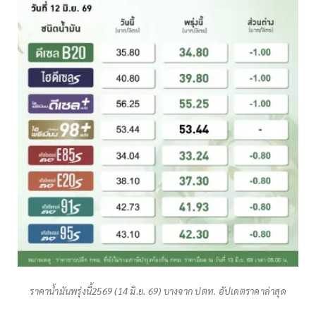
ราคาน้ำมันพรุ่งนี้2569 (14 มิ.ย. 69) บางจาก ปตท. อัปเดตราคาล่าสุด