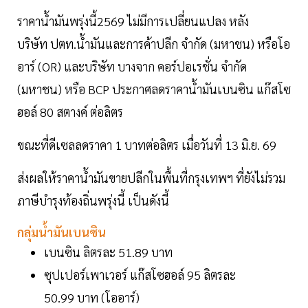
ราคาน้ำมันพรุ่งนี้2569 ไม่มีการเปลี่ยนแปลง หลัง
บริษัท ปตท.น้ำมันและการค้าปลีก จำกัด (มหาชน) หรือโอ
อาร์ (OR) และบริษัท บางจาก คอร์ปอเรชั่น จำกัด
(มหาชน) หรือ BCP ประกาศลดราคาน้ำมันเบนซิน แก๊สโซ
ฮอล์ 80 สตางค์ ต่อลิตร
ขณะที่ดีเซลลดราคา 1 บาทต่อลิตร เมื่อวันที่ 13 มิ.ย. 69
ส่งผลให้ราคาน้ำมันขายปลีกในพื้นที่กรุงเทพฯ ที่ยังไม่รวม
ภาษีบำรุงท้องถิ่นพรุ่งนี้ เป็นดังนี้
กลุ่มน้ำมันเบนซิน
เบนซิน ลิตรละ 51.89 บาท
ซุปเปอร์เพาเวอร์ แก๊สโซฮอล์ 95 ลิตรละ
50.99 บาท (โออาร์)