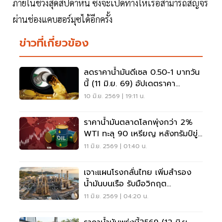
ภายในช่วงสุดสัปดาห์นี้ ซึ่งจะเปิดทางให้เรือสามารถสัญจร
ผ่านช่องแคบฮอร์มุซได้อีกครั้ง
ข่าวที่เกี่ยวข้อง
ลดราคาน้ำมันดีเซล 0.50-1 บาทวัน
นี้ (11 มิ.ย. 69) อัปเดตราคา
บางจาก ปตท.ล่าสุด
10 มิ.ย. 2569 | 19:11 น.
ราคาน้ำมันตลาดโลกพุ่งกว่า 2%
WTI ทะลุ 90 เหรียญ หลังทรัมป์ขู่
ถล่มอิหร่านเพิ่ม
11 มิ.ย. 2569 | 01:40 น.
เจาะแผนโรงกลั่นไทย เพิ่มสำรอง
น้ำมันบนเรือ รับมือวิกฤต
ตะวันออกกลางยืดเยื้อ
11 มิ.ย. 2569 | 04:20 น.