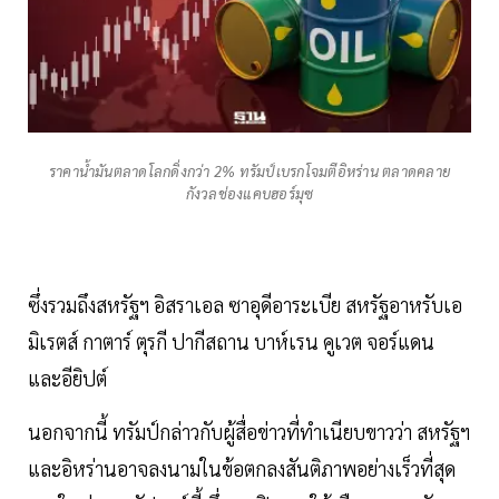
ราคาน้ำมันตลาดโลกดิ่งกว่า 2% ทรัมป์เบรกโจมตีอิหร่าน ตลาดคลาย
กังวลช่องแคบฮอร์มุซ
ซึ่งรวมถึงสหรัฐฯ อิสราเอล ซาอุดีอาระเบีย สหรัฐอาหรับเอ
มิเรตส์ กาตาร์ ตุรกี ปากีสถาน บาห์เรน คูเวต จอร์แดน
และอียิปต์
นอกจากนี้ ทรัมป์กล่าวกับผู้สื่อข่าวที่ทำเนียบขาวว่า สหรัฐฯ
และอิหร่านอาจลงนามในข้อตกลงสันติภาพอย่างเร็วที่สุด