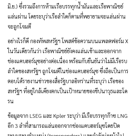
มิ.ย.) ซึ่งรวมถึงการห้ามเรือบรรทุกน้ำมันและเรือพาณิชย์
แล่นผ่าน โดยระบุว่าเรือลำใดก็ตามที่พยายามจะแล่นผ่าน
จะถูกโจมตี
อย่างไรก็ดี กองทัพสหรัฐฯ โพสต์ข้อความบนแพลตฟอร์ม X
ในวันเดียวกันว่า เรือพาณิชย์ยังคงแล่นเข้าและออกจาก
ช่องแคบฮอร์มุซอย่างต่อเนื่อง พร้อมกับยืนยันว่าไม่มีเรือรบ
ลำใดของสหรัฐฯ ถูกโจมตีในช่องแคบฮอร์มุซ ซึ่งถือเป็นการ
ตอบโต้รายงานข่าวของสื่อรัฐบาลอิหร่านที่ระบุว่า เรือของ
สหรัฐฯ ที่อยู่ใกล้เคียงตกเป็นเป้าหมายของขีปนาวุธและโด
รน
ข้อมูลจาก LSEG และ Kpler ระบุว่า มีเรือบรรทุกก๊าซ LNG
อีก 3 ลำที่สามารถแล่นออกจากช่องแคบฮอร์มุซโดยปิด
ระบบระบุตำแหน่ง (transponders) และกำลังมุ่งหน้าไป