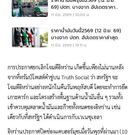
ราคาน้ำมันพรุ่งนี้2569 (12 มิ.ย.
69) ปตท. บางจาก อัปเดตราคา
ล่าสุด
11 มิ.ย. 2569 | 10:00 น.
ราคาน้ำมันวันนี้2569 (12 มิ.ย. 69)
บางจาก ปตท. อัปเดตราคาล่าสุด
11 มิ.ย. 2569 | 19:11 น.
การประกาศยกเลิกโจมตีอิหร่าน เกิดขึ้นเพียงไม่นานหลัง
จากที่ทรัมป์โพสต์คำขู่บน Truth Social ว่า สหรัฐฯ จะ
โจมตีอิหร่านอย่างหนักในคืนวันพฤหัสบดี โดยจะทำการยึด
เกาะคาร์ก และโครงสร้างพื้นฐานด้านน้ำมันอื่น ๆ รวมทั้ง
เข้าควบคุมตลาดน้ำมันและก๊าซทั้งหมดของอิหร่าน เช่น
เดียวกับที่สหรัฐฯ ได้ดำเนินการกับเวเนซุเอลา
อิหร่านประกาศปิดช่องแคบฮอร์มุซเมื่อวันพุธที่ผ่านมา (10