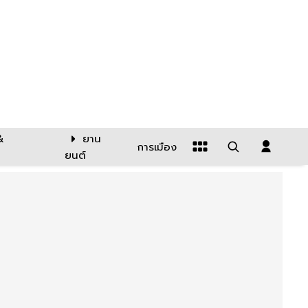
&
ยาน
การเมือง
ยนต์