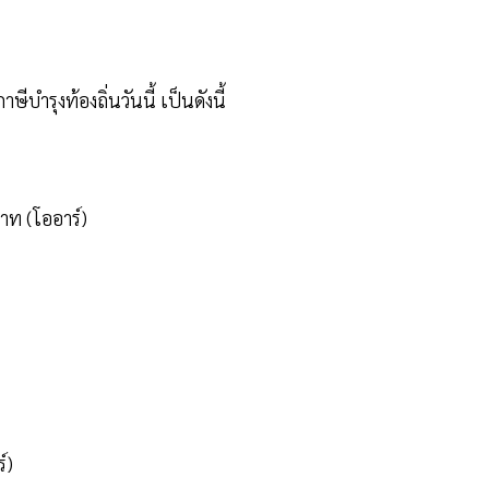
ีบำรุงท้องถิ่นวันนี้ เป็นดังนี้
าท (โออาร์)
์)