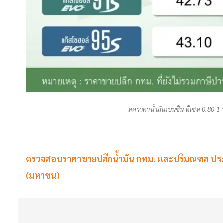
ลดราคาน้ำมันเบนซิน ดีเซล 0.80-1 
ตรวจสอบราคาขายปลีกน้ำมัน กทม. และปริมณฑล ประจำ
(มหาชน)