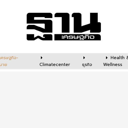
เศรษฐกิจ-
Health 
บาย
Climatecenter
ธุรกิจ
Wellness