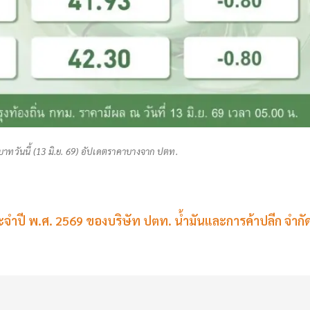
บาทวันนี้ (13 มิ.ย. 69) อัปเดตราคาบางจาก ปตท.
ปี พ.ศ. 2569 ของบริษัท ปตท. น้ำมันและการค้าปลีก จำกั