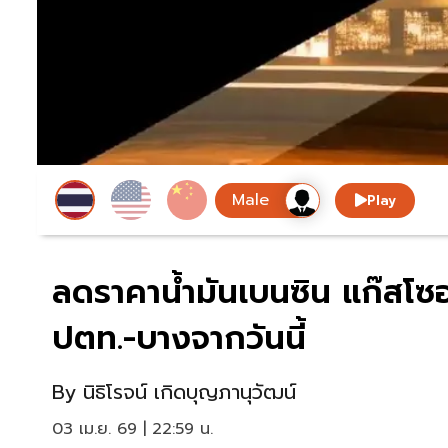
Play
ลดราคาน้ำมันเบนซิน แก๊สโซ
ปตท.-บางจากวันนี้
By
นิธิโรจน์ เกิดบุญภานุวัฒน์
03 เม.ย. 69 | 22:59 น.