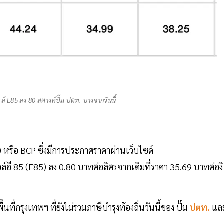
์ E85 ลง 80 สตางค์ปั๊ม ปตท.-บางจากวันนี้
 หรือ BCP ซึ่งมีการประกาศราคาผ่านเว็บไซด์
อี 85 (E85) ลง 0.80 บาทต่อลิตรจากเดิมที่ราคา 35.69 บาทต่องิ
่กรุงเทพฯ ที่ยังไม่รวมภาษีบำรุงท้องถิ่นวันนี้ของ ปั๊ม
ปตท.
แล