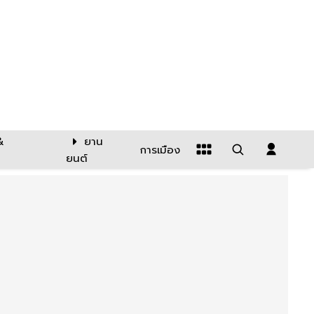
&
ยาน
การเมือง
ยนต์