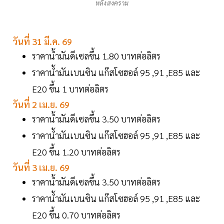
หลังสงคราม
วันที่ 31 มี.ค. 69
ราคาน้ำมันดีเซลขึ้น 1.80 บาทต่อลิตร
ราคาน้ำมันเบนซิน แก๊สโซฮอล์ 95 ,91 ,E85 และ
E20 ขึ้น 1 บาทต่อลิตร
วันที่ 2 เม.ย. 69
ราคาน้ำมันดีเซลขึ้น 3.50 บาทต่อลิตร
ราคาน้ำมันเบนซิน แก๊สโซฮอล์ 95 ,91 ,E85 และ
E20 ขึ้น 1.20 บาทต่อลิตร
วันที่ 3 เม.ย. 69
ราคาน้ำมันดีเซลขึ้น 3.50 บาทต่อลิตร
ราคาน้ำมันเบนซิน แก๊สโซฮอล์ 95 ,91 ,E85 และ
E20 ขึ้น 0.70 บาทต่อลิตร