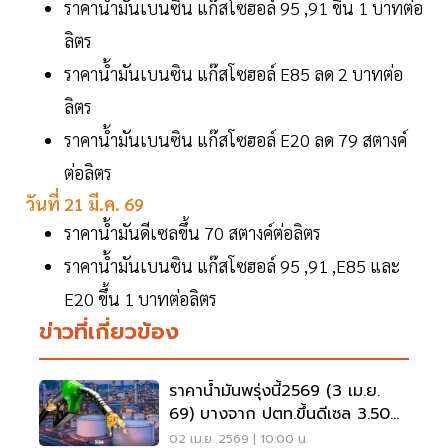
ราคาน้ำมันเบนซิน แก๊สโซฮอล์ 95 ,91 ขึ้น 1 บาทต่อ
ลิตร
ราคาน้ำมันเบนซิน แก๊สโซฮอล์ E85 ลด 2 บาทต่อ
ลิตร
ราคาน้ำมันเบนซิน แก๊สโซฮอล์ E20 ลด 79 สตางค์
ต่อลิตร
วันที่ 21 มี.ค. 69
ราคาน้ำมันดีเซลขึ้น 70 สตางค์ต่อลิตร
ราคาน้ำมันเบนซิน แก๊สโซฮอล์ 95 ,91 ,E85 และ
E20 ขึ้น 1 บาทต่อลิตร
ข่าวที่เกี่ยวข้อง
ราคาน้ำมันพรุ่งนี้2569 (3 เม.ย.
69) บางจาก ปตท.ขึ้นดีเซล 3.50
บาท
02 เม.ย. 2569 | 10:00 น.