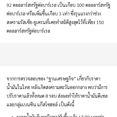
92 ดอลลาร์สหรัฐต่อบาร์เรล เป็นเกือบ 300 ดอลลาร์สหรัฐ
ต่อบาร์เรล หรือเพิ่มขึ้นเกือบ 3 เท่า ซึ่งรุนแรงกว่าช่วง
สงครามรัสเซีย-ยูเครนที่เคยทำสถิติสูงสุดไว้ที่เพียง 150
ดอลลาร์สหรัฐต่อบาร์เรล
จากการตรวจสอบของ “ฐานเศรษฐกิจ” เกี่ยวกับราคา
น้ำมันในไทย หลังเกิดสงครามตะวันออกกลาง พบว่ามีการ
ปรับราคาแล้วทั้งหมด 8 รอบ ส่งผลทำให้ราคาน้ำมันดีเซล
และกลุ่มเบนซิน แก๊สโซฮอล์ เป็นดังนี้
ราคาน้ำมันดีเซลมีการปรับขึ้นแล้ว 17.80 บาทต่อ