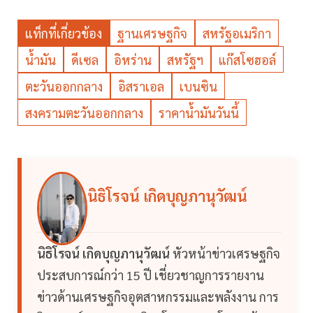
แท็กที่เกี่ยวข้อง
ฐานเศรษฐกิจ
สหรัฐอเมริกา
น้ำมัน
ดีเซล
อิหร่าน
สหรัฐฯ
แก๊สโซฮอล์
ตะวันออกกลาง
อิสราเอล
เบนซิน
สงครามตะวันออกกลาง
ราคาน้ำมันวันนี้
นิธิโรจน์ เกิดบุญภานุวัฒน์
นิธิโรจน์ เกิดบุญภานุวัฒน์
หัวหน้าข่าวเศรษฐกิจ
ประสบการณ์กว่า 15 ปี เชี่ยวชาญการรายงาน
ข่าวด้านเศรษฐกิจอุตสาหกรรมและพลังงาน การ