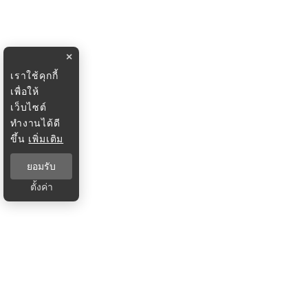
×
เราใช้คุกกี้
เพื่อให้
เว็บไซต์
ทำงานได้ดี
ขึ้น
เพิ่มเติม
ยอมรับ
ตั้งค่า