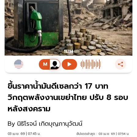
ขึ้นราคาน้ำมันดีเซลกว่า 17 บาท
วิกฤตพลังงานเขย่าไทย ปรับ 8 รอบ
หลังสงคราม
By
นิธิโรจน์ เกิดบุญภานุวัฒน์
03 เม.ย. 69 | 07:45 น.
อัปเดตล่าสุด :
03 เม.ย. 69 | 07:54 น.