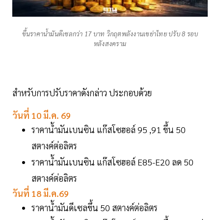
ขึ้นราคาน้ำมันดีเซลกว่า 17 บาท วิกฤตพลังงานเขย่าไทย ปรับ 8 รอบ
หลังสงคราม
สำหรับการปรับราคาดังกล่าว ประกอบด้วย
วันที่ 10 มี.ค. 69
ราคาน้ำมันเบนซิน แก๊สโซฮอล์ 95 ,91 ขึ้น 50
สตางค์ต่อลิตร
ราคาน้ำมันเบนซิน แก๊สโซฮอล์ E85-E20 ลด 50
สตางค์ต่อลิตร
วันที่ 18 มี.ค.69
ราคาน้ำมันดีเซลขึ้น 50 สตางค์ต่อลิตร