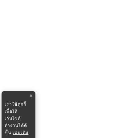
×
เราใช้คุกกี้
เพื่อให้
เว็บไซต์
ทำงานได้ดี
ขึ้น
เพิ่มเติม