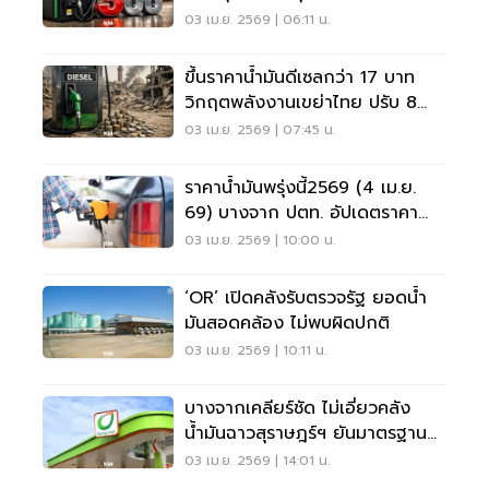
เดือน
03 เม.ย. 2569 | 06:11 น.
ขึ้นราคาน้ำมันดีเซลกว่า 17 บาท
วิกฤตพลังงานเขย่าไทย ปรับ 8
รอบหลังสงคราม
03 เม.ย. 2569 | 07:45 น.
ราคาน้ำมันพรุ่งนี้2569 (4 เม.ย.
69) บางจาก ปตท. อัปเดตราคา
ล่าสุด
03 เม.ย. 2569 | 10:00 น.
‘OR’ เปิดคลังรับตรวจรัฐ ยอดน้ำ
มันสอดคล้อง ไม่พบผิดปกติ
03 เม.ย. 2569 | 10:11 น.
บางจากเคลียร์ชัด ไม่เอี่ยวคลัง
น้ำมันฉาวสุราษฎร์ฯ ยันมาตรฐาน
โปร่งใส
03 เม.ย. 2569 | 14:01 น.